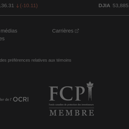
136.31
(
-10.11
)
DJIA
53,885
opens in a new wind
t médias
Carrières
es
des préférences relatives aux témoins