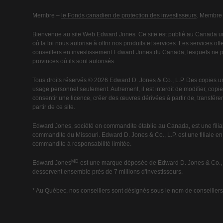
Membre –
le Fonds canadien de protection des investisseurs
. Membre
Bienvenue au site Web Edward Jones. Ce site est publié au Canada un
où la loi nous autorise à offrir nos produits et services. Les services o
conseillers en investissement Edward Jones du Canada, lesquels ne peu
provinces où ils sont autorisés.
Tous droits réservés © 2026 Edward D. Jones & Co., L.P. Des copies u
usage personnel seulement. Autrement, il est interdit de modifier, copier,
consentir une licence, créer des œuvres dérivées à partir de, transférer 
partir de ce site.
Edward Jones, société en commandite établie au Canada, est une filial
commandite du Missouri. Edward D. Jones & Co., L.P. est une filiale e
commandite à responsabilité limitée.
MD
Edward Jones
est une marque déposée de Edward D. Jones & Co., L.
desservent ensemble près de 7 millions d'investisseurs.
* Au Québec, nos conseillers sont désignés sous le nom de conseillers