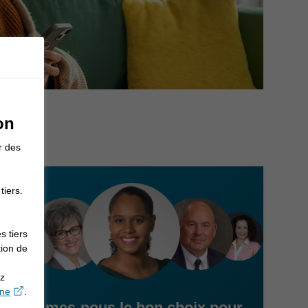
on
r des
tiers.
s tiers
tion de
ez
opens in a new window
gne
.
Sommes-nous le bon choix pour