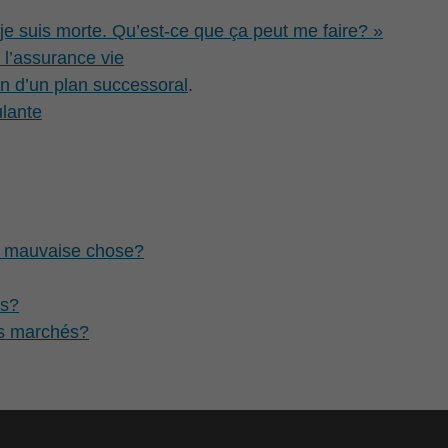
/je suis morte. Qu’est-ce que ça peut me faire? »
l’assurance vie
on d’un plan successoral
.
ulante
u mauvaise chose?
és?
les marchés?