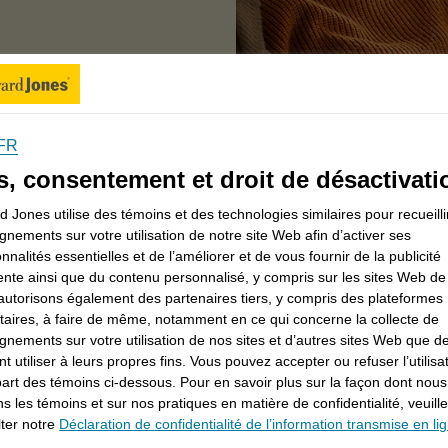
FR
Perspectives de planification d’Edward Jones
s, consentement et droit de désactivati
 Jones utilise des témoins et des technologies similaires pour recueilli
gnements sur votre utilisation de notre site Web afin d’activer ses
ir pour vous et votre famille avec des sujets qui vous
onnalités essentielles et de l’améliorer et de vous fournir de la publicité
ente ainsi que du contenu personnalisé, y compris sur les sites Web de 
ire et ce que vous ne devez pas faire lorsque vous
utorisons également des partenaires tiers, y compris des plateformes
re point de vue sur les marchés, l’économie, et plus
itaires, à faire de même, notamment en ce qui concerne la collecte de
deux mois à votre boîte de réception. Demandez à
gnements sur votre utilisation de nos sites et d’autres sites Web que de
t utiliser à leurs propres fins. Vous pouvez accepter ou refuser l’utilisa
s
de vous abonner au bulletin d’Edward Jones.
part des témoins ci-dessous. Pour en savoir plus sur la façon dont nous
ons les témoins et sur nos pratiques en matière de confidentialité, veuill
e de 2026
ter notre
Déclaration de confidentialité de l’information transmise en li