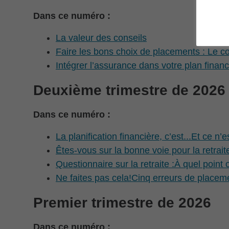
Dans ce numéro :
La valeur des conseils
Faire les bons choix de placements : Le coû
Intégrer l’assurance dans votre plan financ
Deuxième trimestre de 2026
Dans ce numéro :
La planification financière, c’est...Et ce n’e
Êtes-vous sur la bonne voie pour la retrait
Questionnaire sur la retraite :À quel poin
Ne faites pas cela!Cinq erreurs de place
Premier trimestre de 2026
Dans ce numéro :