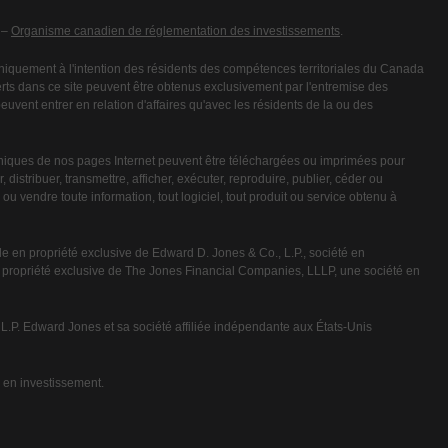
 –
Organisme canadien de réglementation des investissements
.
iquement à l'intention des résidents des compétences territoriales du Canada
fferts dans ce site peuvent être obtenus exclusivement par l'entremise des
vent entrer en relation d'affaires qu'avec les résidents de la ou des
niques de nos pages Internet peuvent être téléchargées ou imprimées pour
 distribuer, transmettre, afficher, exécuter, reproduire, publier, céder ou
ou vendre toute information, tout logiciel, tout produit ou service obtenu à
e en propriété exclusive de Edward D. Jones & Co., L.P., société en
n propriété exclusive de The Jones Financial Companies, LLLP, une société en
P. Edward Jones et sa société affiliée indépendante aux États-Unis
 en investissement.