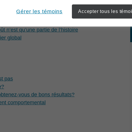
Gérer les témoins
Accepter tous les témo
t n’est qu’une partie de l’histoire
ier global
st pas
e?
t obtenez-vous de bons résultats?
ment comportemental