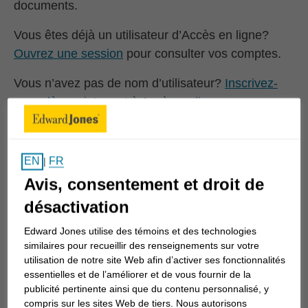
documents.
Vous êtes déjà un utilisateur d’Accès en ligne?
Ouvrez une session
pour consulter vos comptes.
Vous n’avez pas de nom d’utilisateur?
Inscrivez-
vous dès maintenant à Accès en ligne
vous aurez
besoin de votre numéro de compte, de votre NAS
ou de votre permis de conduire.
FR
EN
|
Voici quelques-unes des caractéristiques dont
Avis, consentement et droit de
vous profiterez avec Accès en ligne :
désactivation
Consultation de vos comptes Edward Jones,
Edward Jones utilise des témoins et des technologies
de vos relevés de compte courants et
similaires pour recueillir des renseignements sur votre
passés, des avis d’exécution et des
utilisation de notre site Web afin d’activer ses fonctionnalités
documents réglementaires, ainsi que de vos
essentielles et de l’améliorer et de vous fournir de la
publicité pertinente ainsi que du contenu personnalisé, y
documents fiscaux
compris sur les sites Web de tiers. Nous autorisons