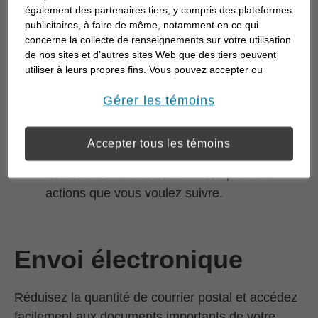
Communication en toute sécurité de
également des partenaires tiers, y compris des plateformes
documents financiers et de messages avec
publicitaires, à faire de même, notamment en ce qui
votre représentant en services financiers.
concerne la collecte de renseignements sur votre utilisation
de nos sites et d’autres sites Web que des tiers peuvent
Consultation de rapports personnalisés et
utiliser à leurs propres fins. Vous pouvez accepter ou
réception de messages de votre représentant
refuser l’utilisation de la plupart des témoins ci-dessous.
en services financiers
Pour en savoir plus sur la façon dont nous utilisons les
Gérer les témoins
témoins et sur nos pratiques en matière de confidentialité,
Inscrivez-vous à l’envoi électronique pour
veuillez consulter notre
Déclaration de confidentialité de
recevoir des avis lorsque vos documents sont
Accepter tous les témoins
opens in a new window
l’information transmise en ligne
.
disponibles
Créer des listes de surveillance pour les
actions que vous voulez suivre.
Envoi électronique
Réduisez la quantité de courrier postal et accédez
facilement aux documents importants de votre