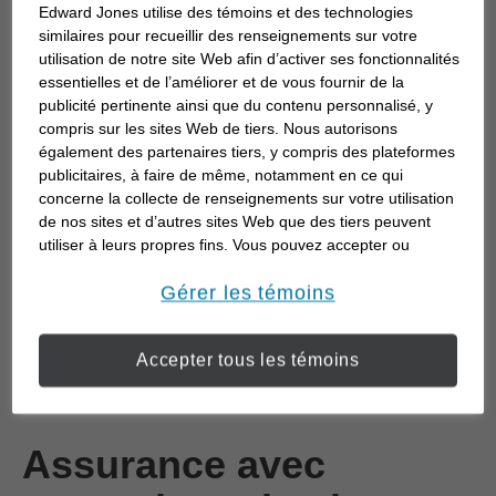
Assurances et rentes
Edward Jones utilise des témoins et des technologies
similaires pour recueillir des renseignements sur votre
utilisation de notre site Web afin d’activer ses fonctionnalités
essentielles et de l’améliorer et de vous fournir de la
Assurance vie
publicité pertinente ainsi que du contenu personnalisé, y
compris sur les sites Web de tiers. Nous autorisons
également des partenaires tiers, y compris des plateformes
Protégez l’avenir financier de votre famille et
publicitaires, à faire de même, notamment en ce qui
travaillez à la réalisation de vos objectifs à long
concerne la collecte de renseignements sur votre utilisation
de nos sites et d’autres sites Web que des tiers peuvent
terme.
utiliser à leurs propres fins. Vous pouvez accepter ou
refuser l’utilisation de la plupart des témoins ci-dessous.
Pour en savoir plus sur la façon dont nous utilisons les
Gérer les témoins
En savoir plus
témoins et sur nos pratiques en matière de confidentialité,
veuillez consulter notre
Déclaration de confidentialité de
Accepter tous les témoins
opens in a new window
l’information transmise en ligne
.
Assurance avec