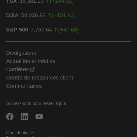
TSX
36,381.23
(
+
244.92
)
DJIA
54,036.93
(
+
151.83
)
S&P 500
7,757.64
(
+
47.68
)
Divulgations
Actualités et médias
opens in a new window
Carrières
Centre de ressources client
Commentaires
Suivez-nous pour rester à jour
Confidentialité