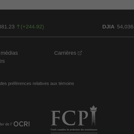
381.23
(
+
244.92
)
DJIA
54,036
opens in a new wind
t médias
Carrières
es
des préférences relatives aux témoins