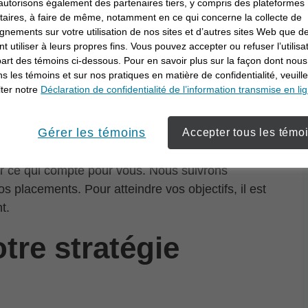
utorisons également des partenaires tiers, y compris des plateformes
itaires, à faire de même, notamment en ce qui concerne la collecte de
e que vous voulez
gnements sur votre utilisation de nos sites et d’autres sites Web que de
t utiliser à leurs propres fins. Vous pouvez accepter ou refuser l’utilisa
part des témoins ci-dessous. Pour en savoir plus sur la façon dont nous
ons les témoins et sur nos pratiques en matière de confidentialité, veuill
ter notre
Déclaration de confidentialité de l’information transmise en li
stissement ne devraient pas se limiter à vous aider à
Gérer les témoins
 ils consistent à travailler aussi fort que vous à
Accepter tous les témo
s rencontrons – qu’il s’agisse de notre première
r ce qui compte pour vous. Nous suivrons
 placements. Pour atteindre vos objectifs, il est
t.
tre stratégie