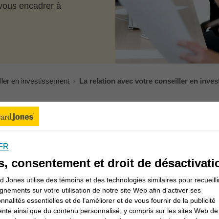
vous encadrer à
iller en investissement
La relation avec votre conseiller en inve
 en vous et dans
FR
s, consentement et droit de désactivati
 Jones utilise des témoins et des technologies similaires pour recueilli
s objectifs, inspirés de vos rêves.
gnements sur votre utilisation de notre site Web afin d’activer ses
onnalités essentielles et de l’améliorer et de vous fournir de la publicité
où vous en êtes
ente ainsi que du contenu personnalisé, y compris sur les sites Web de 