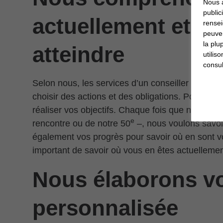
Nous a
public
actuellement et c
rensei
peuven
la plu
atteindre
utilis
consul
Selon nous, les services d’un conseiller en inve
choisir des actions et des obligations. Pour nous,
réaliser vos objectifs. Chaque fois que nous vou
e
rencontre ou de notre 50
–, nous voulons savoi
également vos progrès pour savoir où en sont vos
important de savoir où vous en êtes actuellemen
Nous élaborons vo
personnalisée