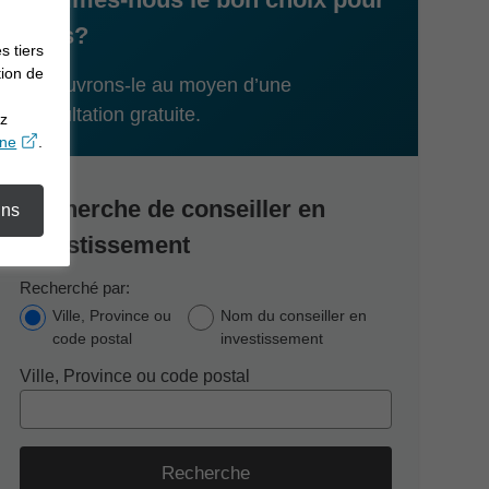
vous?
s tiers
tion de
Découvrons-le au moyen d’une
consultation gratuite.
ez
opens in a new window
gne
.
Recherche de conseiller en
ins
investissement
Recherché par:
Ville, Province ou
Nom du conseiller en
code postal
investissement
Ville, Province ou code postal
Recherche