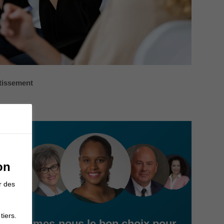
stissement
on
r des
tiers.
Sommes-nous le bon choix pour