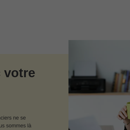
 votre
ciers ne se
ous sommes là