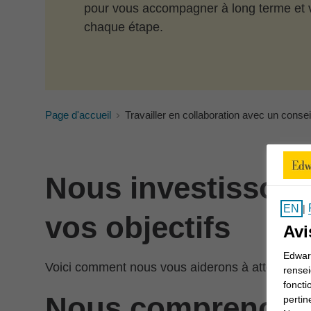
pour vous accompagner à long terme et 
chaque étape.
Page d'accueil
Travailler en collaboration avec un conse
Nous investissons
EN
|
vos objectifs
Avi
Edward
Voici comment nous vous aiderons à atteindre vo
rensei
foncti
Nous comprenons 
pertin