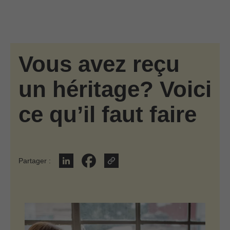
Passer au contenu principal
Skip to find a financial advisor link
Vous avez reçu
un héritage? Voici
ce qu’il faut faire
Partager
:
Partager sur LinkedIn
Partager sur Facebook