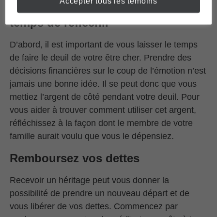
Accepter tous les témoins
opens in a new window
l’information transmise en ligne
.
Faites une pause et prenez le
temps de réfléchir
D’abord, il est important de vous laisser le temps
de faire le deuil de votre être cher. Prendre des
décisions financières sur le coup de l’émotion n’est
jamais une bonne idée. Il se peut donc que vous
mettiez l’argent de côté pendant votre deuil. Pour
vous aider à trouver comment utiliser cet argent,
réfléchissez à la façon dont le membre de votre
famille aurait voulu que vous le dépensiez.
Remboursez vos dettes
Recevoir un héritage peut vous donner la
possibilité de prendre un nouveau départ et de
vous libérer de vos dettes. Commencez par