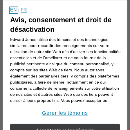
Composer avec un héritage peut être
FR
EN
|
étonnamment émotionnel. Entre la paperasse et
Avis, consentement et droit de
les décisions financières, ce sont souvent les
désactivation
souvenirs, les relations et le sentiment de
Edward Jones utilise des témoins et des technologies
responsabilité qui sont les plus lourds. Que vous
similaires pour recueillir des renseignements sur votre
soyez toujours en deuil ou que vous ne sachiez
utilisation de notre site Web afin d’activer ses fonctionnalités
tout simplement pas par où commencer, vous
essentielles et de l’améliorer et de vous fournir de la
n’êtes pas seul. De nombreuses personnes sont
publicité pertinente ainsi que du contenu personnalisé, y
compris sur les sites Web de tiers. Nous autorisons
confrontées à la même combinaison de gratitude,
également des partenaires tiers, y compris des plateformes
d’incertitude et de pression. Ce guide est là pour
publicitaires, à faire de même, notamment en ce qui
vous aider à aller de l’avant en toute clarté et en
concerne la collecte de renseignements sur votre utilisation
de nos sites et d’autres sites Web que des tiers peuvent
confiance, à un rythme qui vous convient.
utiliser à leurs propres fins. Vous pouvez accepter ou
refuser l’utilisation de la plupart des témoins ci-dessous.
Voici quelques stratégies que
Pour en savoir plus sur la façon dont nous utilisons les
Gérer les témoins
vous pourriez envisager
témoins et sur nos pratiques en matière de confidentialité,
veuillez consulter notre
Déclaration de confidentialité de