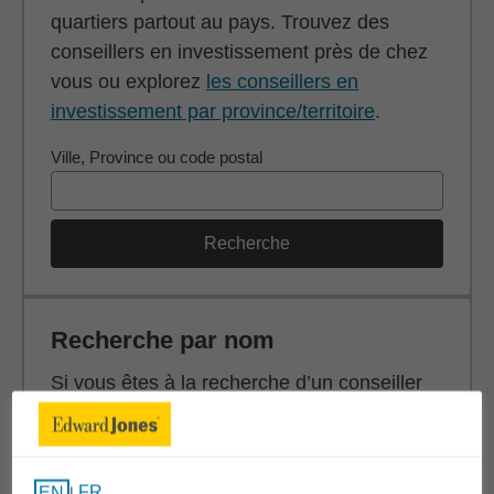
quartiers partout au pays. Trouvez des
conseillers en investissement près de chez
vous ou explorez
les conseillers en
investissement par province/territoire
.
Ville, Province ou code postal
Recherche
Recherche par nom
Si vous êtes à la recherche d’un conseiller
en investissement en particulier, effectuez
une recherche par nom (prénom, nom de
famille ou les deux).
FR
EN
|