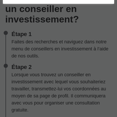
un conseiller en
investissement?
Étape 1
Faites des recherches et naviguez dans notre
menu de conseillers en investissement à l’aide
de nos outils.
Étape 2
Lorsque vous trouvez un conseiller en
investissement avec lequel vous souhaiteriez
travailler, transmettez-lui vos coordonnées au
moyen de sa page de profil. Il communiquera
avec vous pour organiser une consultation
gratuite.