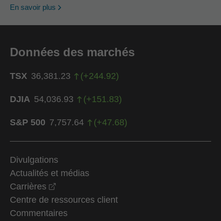
En savoir plus
Données des marchés
TSX
36,381.23
(
+
244.92
)
DJIA
54,036.93
(
+
151.83
)
S&P 500
7,757.64
(
+
47.68
)
Divulgations
Actualités et médias
opens in a new window
Carrières
Centre de ressources client
Commentaires