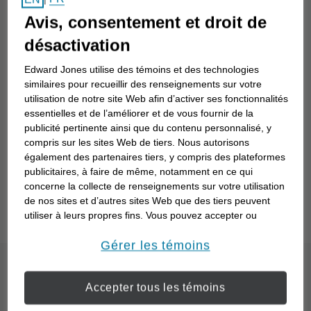
Nom du conseiller en investissement
Avis, consentement et droit de
désactivation
Recherche
Edward Jones utilise des témoins et des technologies
similaires pour recueillir des renseignements sur votre
utilisation de notre site Web afin d’activer ses fonctionnalités
essentielles et de l’améliorer et de vous fournir de la
Vous ne savez pas comment travailler avec un
publicité pertinente ainsi que du contenu personnalisé, y
conseiller en investissement? Comprenez mieux
compris sur les sites Web de tiers. Nous autorisons
également des partenaires tiers, y compris des plateformes
vos objectifs financiers particuliers et la façon dont
publicitaires, à faire de même, notamment en ce qui
un conseiller en investissement peut travailler avec
concerne la collecte de renseignements sur votre utilisation
vous pour les atteindre grâce à notre questionnaire
de nos sites et d’autres sites Web que des tiers peuvent
« Point de départ »
.
utiliser à leurs propres fins. Vous pouvez accepter ou
refuser l’utilisation de la plupart des témoins ci-dessous.
Pour en savoir plus sur la façon dont nous utilisons les
Gérer les témoins
témoins et sur nos pratiques en matière de confidentialité,
Quel est le processus
veuillez consulter notre
Déclaration de confidentialité de
Accepter tous les témoins
opens in a new window
l’information transmise en ligne
.
d’un partenariat avec