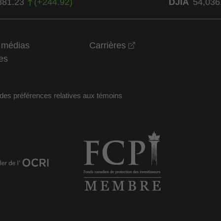
381.23
(
+
244.92
)
DJIA
54,036
opens in a new wind
t médias
Carrières
es
des préférences relatives aux témoins