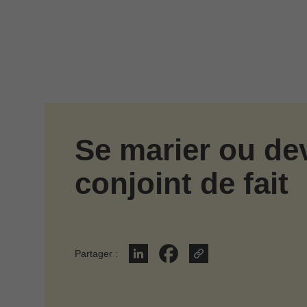
Passer au contenu principal
Se marier ou de
conjoint de fait
Partager
:
Partager sur LinkedIn
Partager sur Facebook