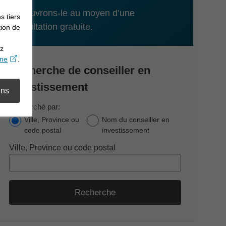
Découvrons-le au moyen d’une
s tiers
consultation gratuite.
tion de
ez
opens in a new window
gne
.
Recherche de conseiller en
investissement
ins
Recherché par:
Ville, Province ou
Nom du conseiller en
code postal
investissement
Ville, Province ou code postal
Recherche