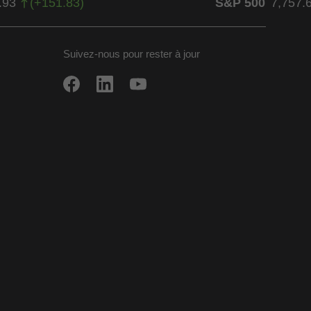
.93
(
+
151.83
)
S&P 500
7,757.
Suivez-nous pour rester à jour
ow