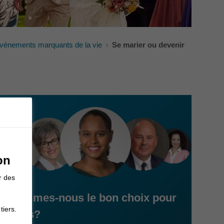
 événements marquants de la vie
Se marier ou devenir
on
r des
Sommes-nous le bon choix pour
tiers.
vous?