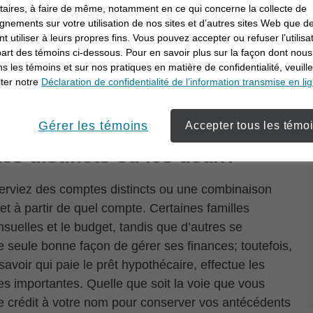
i concerne vos objectifs à court et à long terme.
itaires, à faire de même, notamment en ce qui concerne la collecte de
gnements sur votre utilisation de nos sites et d’autres sites Web que de
t pour déterminer vos objectifs de retraite et autres
t utiliser à leurs propres fins. Vous pouvez accepter ou refuser l’utilisa
 vous aideront à les atteindre ensemble. Déterminez
part des témoins ci-dessous. Pour en savoir plus sur la façon dont nous
 chaque mois et établissez un budget mensuel ainsi
ons les témoins et sur nos pratiques en matière de confidentialité, veuill
ter notre
Déclaration de confidentialité de l’information transmise en li
à garder le cap. Décidez de la façon dont vous
 de vous consulter pour les achats dont la valeur
Gérer les témoins
Accepter tous les témo
es distincts ou les deux?
rviez des comptes distincts ou une combinaison
t à partir de quel compte. Certaines familles
suelles et le budget, tandis que d’autres se
ne seule bonne façon de gérer ses finances; toutefois,
savoir qui paie le prêt hypothécaire, effectue les
s importantes. Quelle que soit la voie que vous
 crédit à votre nom pour conserver vos antécédents