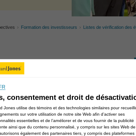
pectives
Formation des investisseurs
Listes de vérification des
’un des moments les plus excitants de votre vie. Il
uveaux parents et amis et parfois marqué par l’union
oulements, il est facile de perdre de vue vos
anciers pour vous aider à rester sur la bonne voie
FR
s, consentement et droit de désactivati
à court et à long terme
 Jones utilise des témoins et des technologies similaires pour recueilli
gnements sur votre utilisation de notre site Web afin d’activer ses
onnalités essentielles et de l’améliorer et de vous fournir de la publicité
pproche en matière de placement. Mais peu importe
ente ainsi que du contenu personnalisé, y compris sur les sites Web de 
ise de décisions financières, il est important que
utorisons également des partenaires tiers, y compris des plateformes