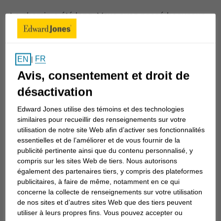
Le chemin a été long. Vous avez passé beaucoup
de temps à planifier le moment où votre garçon ou
votre fille commencera ses études
postsecondaires, et ce jour approche à grands
FR
EN
|
pas. Maintenant que vous y êtes presque, que
Avis, consentement et droit de
devriez-vous faire? Voici six éléments à prendre en
désactivation
considération lorsque vos enfants commenceront
leur vie après l’école secondaire.
Edward Jones utilise des témoins et des technologies
similaires pour recueillir des renseignements sur votre
1. Continuez d’épargner
utilisation de notre site Web afin d’activer ses fonctionnalités
essentielles et de l’améliorer et de vous fournir de la
publicité pertinente ainsi que du contenu personnalisé, y
Peu importe le montant que vous avez pu mettre
compris sur les sites Web de tiers. Nous autorisons
de côté pour les études postsecondaires, vous
également des partenaires tiers, y compris des plateformes
publicitaires, à faire de même, notamment en ce qui
pouvez continuer d’épargner après que vos
concerne la collecte de renseignements sur votre utilisation
enfants se seront inscrits à leurs cours. Le moment
de nos sites et d’autres sites Web que des tiers peuvent
est bien choisi pour parler à votre conseiller en
utiliser à leurs propres fins. Vous pouvez accepter ou