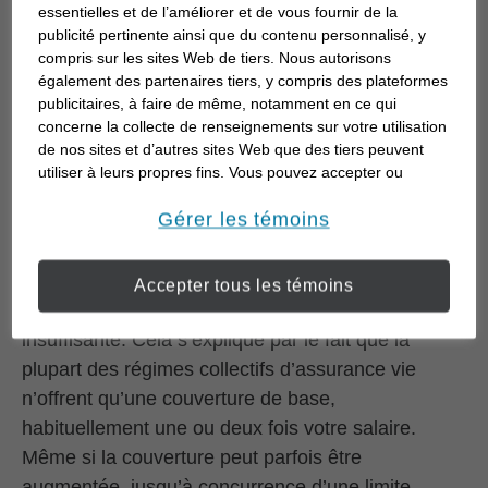
entendre et les réalités qui les accompagnent.
essentielles et de l’améliorer et de vous fournir de la
publicité pertinente ainsi que du contenu personnalisé, y
Mythe 1 :
« J’ai une assurance vie dans le cadre
compris sur les sites Web de tiers. Nous autorisons
également des partenaires tiers, y compris des plateformes
de mon régime collectif au travail, et c’est suffisant.
publicitaires, à faire de même, notamment en ce qui
»
concerne la collecte de renseignements sur votre utilisation
de nos sites et d’autres sites Web que des tiers peuvent
Réalité : L’assurance vie collective est
utiliser à leurs propres fins. Vous pouvez accepter ou
généralement facile à obtenir, relativement bon
refuser l’utilisation de la plupart des témoins ci-dessous.
Pour en savoir plus sur la façon dont nous utilisons les
Gérer les témoins
marché, et le processus est souvent assez simple
témoins et sur nos pratiques en matière de confidentialité,
et ne comporte que quelques questions et aucun
veuillez consulter notre
Déclaration de confidentialité de
test médical. Toutefois, la couverture offerte par les
Accepter tous les témoins
opens in a new window
l’information transmise en ligne
.
régimes collectifs est souvent inadéquate et
insuffisante. Cela s’explique par le fait que la
plupart des régimes collectifs d’assurance vie
n’offrent qu’une couverture de base,
habituellement une ou deux fois votre salaire.
Même si la couverture peut parfois être
augmentée, jusqu’à concurrence d’une limite