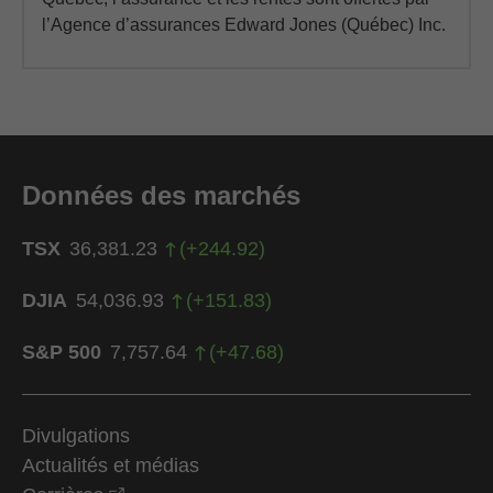
l’Agence d’assurances Edward Jones (Québec) Inc.
Données des marchés
TSX
36,381.23
(
+
244.92
)
DJIA
54,036.93
(
+
151.83
)
S&P 500
7,757.64
(
+
47.68
)
Divulgations
Actualités et médias