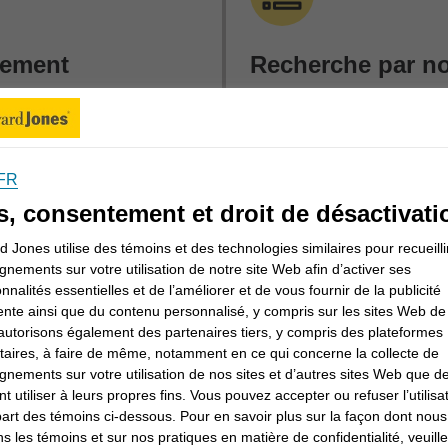
cement
Recherche par n
s des quartiers partout
Si vous êtes à la recherc
s en investissement près
investissement en partic
nseillers en
par nom (prénom, nom de
FR
itoire
.
s, consentement et droit de désactivati
Nom du conseiller en inves
 Jones utilise des témoins et des technologies similaires pour recueilli
gnements sur votre utilisation de notre site Web afin d’activer ses
onnalités essentielles et de l’améliorer et de vous fournir de la publicité
he
R
ente ainsi que du contenu personnalisé, y compris sur les sites Web de 
utorisons également des partenaires tiers, y compris des plateformes
itaires, à faire de même, notamment en ce qui concerne la collecte de
gnements sur votre utilisation de nos sites et d’autres sites Web que de
t utiliser à leurs propres fins. Vous pouvez accepter ou refuser l’utilisa
mment travailler avec un conseiller en investissement
part des témoins ci-dessous. Pour en savoir plus sur la façon dont nous
ticuliers et la façon dont un conseiller en investissement 
ons les témoins et sur nos pratiques en matière de confidentialité, veuill