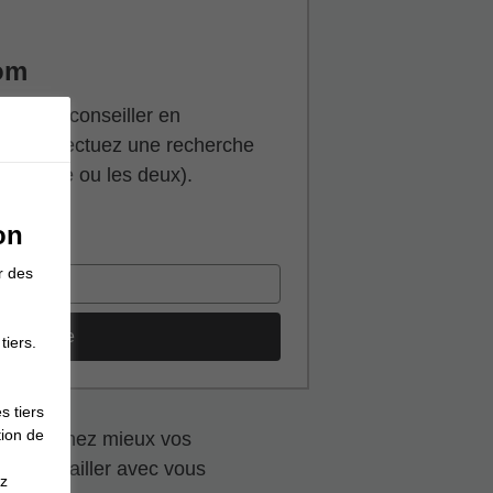
om
he d’un conseiller en
ulier, effectuez une recherche
 famille ou les deux).
on
tissement
r des
echerche
tiers.
s tiers
tion de
? Comprenez mieux vos
peut travailler avec vous
ez