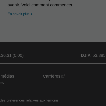
avenir. Voici comment commencer.
En savoir plus
136.31
(
0.00
)
DJIA
53,885
opens in a new wind
t médias
Carrières
es
des préférences relatives aux témoins