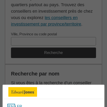
quartiers partout au pays. Trouvez des
conseillers en investissement près de chez
vous ou explorez
les conseillers en
investissement par province/territoire
.
Ville, Province ou code postal
Recherche
Recherche par nom
Si vous êtes à la recherche d’un conseiller
en investissement en particulier, effectuez
une recherche par nom (prénom, nom de
famille ou les deux).
FR
EN
|