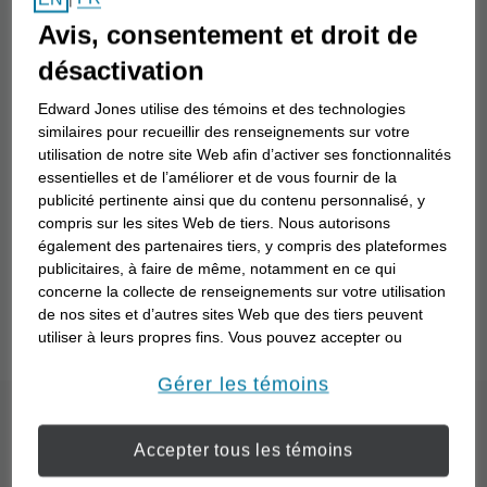
Nom du conseiller en investissement
Avis, consentement et droit de
désactivation
Recherche
Edward Jones utilise des témoins et des technologies
similaires pour recueillir des renseignements sur votre
utilisation de notre site Web afin d’activer ses fonctionnalités
essentielles et de l’améliorer et de vous fournir de la
Vous ne savez pas comment travailler avec un
publicité pertinente ainsi que du contenu personnalisé, y
conseiller en investissement? Comprenez mieux
compris sur les sites Web de tiers. Nous autorisons
également des partenaires tiers, y compris des plateformes
vos objectifs financiers particuliers et la façon dont
publicitaires, à faire de même, notamment en ce qui
un conseiller en investissement peut travailler avec
concerne la collecte de renseignements sur votre utilisation
vous pour les atteindre grâce à notre questionnaire
de nos sites et d’autres sites Web que des tiers peuvent
« Point de départ »
.
utiliser à leurs propres fins. Vous pouvez accepter ou
refuser l’utilisation de la plupart des témoins ci-dessous.
Pour en savoir plus sur la façon dont nous utilisons les
Gérer les témoins
témoins et sur nos pratiques en matière de confidentialité,
Quel est le processus
veuillez consulter notre
Déclaration de confidentialité de
Accepter tous les témoins
opens in a new window
l’information transmise en ligne
.
d’un partenariat avec