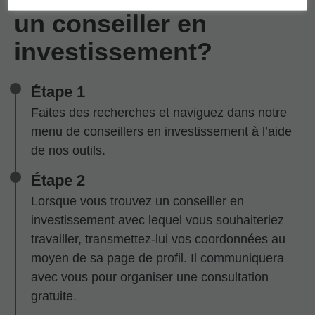
un conseiller en
investissement?
Étape 1
Faites des recherches et naviguez dans notre
menu de conseillers en investissement à l’aide
de nos outils.
Étape 2
Lorsque vous trouvez un conseiller en
investissement avec lequel vous souhaiteriez
travailler, transmettez-lui vos coordonnées au
moyen de sa page de profil. Il communiquera
avec vous pour organiser une consultation
gratuite.