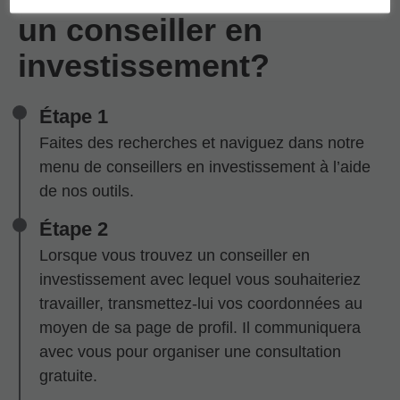
un conseiller en
investissement?
Étape 1
Faites des recherches et naviguez dans notre
menu de conseillers en investissement à l’aide
de nos outils.
Étape 2
Lorsque vous trouvez un conseiller en
investissement avec lequel vous souhaiteriez
travailler, transmettez-lui vos coordonnées au
moyen de sa page de profil. Il communiquera
avec vous pour organiser une consultation
gratuite.