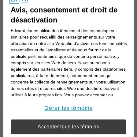
Nom du conseiller en investissement
Avis, consentement et droit de
désactivation
Recherche
Edward Jones utilise des témoins et des technologies
similaires pour recueillir des renseignements sur votre
utilisation de notre site Web afin d’activer ses fonctionnalités
essentielles et de l’améliorer et de vous fournir de la
Vous ne savez pas comment travailler avec un
publicité pertinente ainsi que du contenu personnalisé, y
conseiller en investissement? Comprenez mieux
compris sur les sites Web de tiers. Nous autorisons
également des partenaires tiers, y compris des plateformes
vos objectifs financiers particuliers et la façon dont
publicitaires, à faire de même, notamment en ce qui
un conseiller en investissement peut travailler avec
concerne la collecte de renseignements sur votre utilisation
vous pour les atteindre grâce à notre questionnaire
de nos sites et d’autres sites Web que des tiers peuvent
« Point de départ »
.
utiliser à leurs propres fins. Vous pouvez accepter ou
refuser l’utilisation de la plupart des témoins ci-dessous.
Pour en savoir plus sur la façon dont nous utilisons les
Gérer les témoins
témoins et sur nos pratiques en matière de confidentialité,
Quel est le processus
veuillez consulter notre
Déclaration de confidentialité de
Accepter tous les témoins
opens in a new window
l’information transmise en ligne
.
d’un partenariat avec