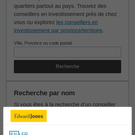
quartiers partout au pays. Trouvez des
conseillers en investissement près de chez
vous ou explorez
les conseillers en
investissement par province/territoire
.
Ville, Province ou code postal
Recherche
Recherche par nom
Si vous êtes à la recherche d’un conseiller
en investissement en particulier, effectuez
une recherche par nom (prénom, nom de
famille ou les deux).
FR
EN
|