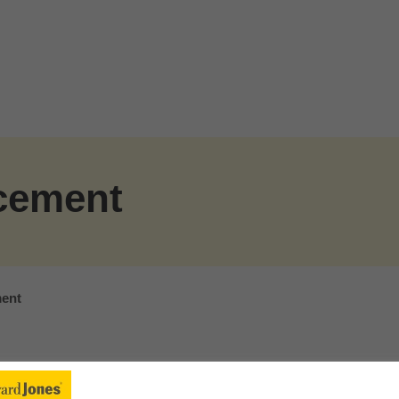
acement
ment