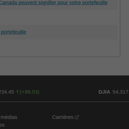
anada peuvent signifier pour votre portefeuille
 portefeuille
234.45
(
+
88.03
)
DJIA
54,317
opens in a new wind
t médias
Carrières
es