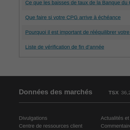
Ce que les baisses de taux de la Banque du C
Que faire si votre CPG arrive à échéance
Pourquoi il est important de rééquilibrer votre
Liste de vérification de fin d’année
Données des marchés
TSX
36,
Divulgations
Actualités e
Centre de ressources client
Commentair