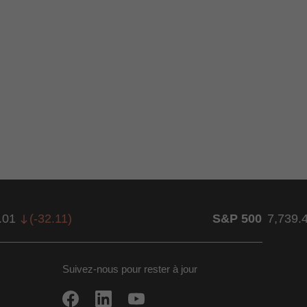
.01
(
-32.11
)
S&P 500
7,739.
Suivez-nous pour rester à jour
ow