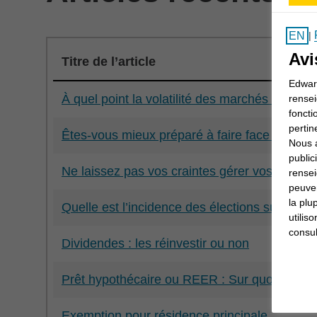
EN
|
Avi
Titre de l’article
Edward
À quel point la volatilité des marchés vous to
rensei
foncti
pertin
Êtes-vous mieux préparé à faire face à un m
Nous a
public
Ne laissez pas vos craintes gérer vos place
rensei
peuven
la plu
Quelle est l’incidence des élections sur les 
utilis
consul
Dividendes : les réinvestir ou non
Prêt hypothécaire ou REER : Sur quoi devrie
Exemption pour résidence principale