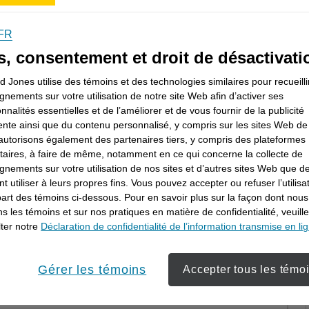
FR
s, consentement et droit de désactivati
 Jones utilise des témoins et des technologies similaires pour recueilli
uchera-t-elle?
gnements sur votre utilisation de notre site Web afin d’activer ses
onnalités essentielles et de l’améliorer et de vous fournir de la publicité
ente ainsi que du contenu personnalisé, y compris sur les sites Web de 
arché baissier que vous ne le pensez?
utorisons également des partenaires tiers, y compris des plateformes
itaires, à faire de même, notamment en ce qui concerne la collecte de
ments
gnements sur votre utilisation de nos sites et d’autres sites Web que de
t utiliser à leurs propres fins. Vous pouvez accepter ou refuser l’utilisa
part des témoins ci-dessous. Pour en savoir plus sur la façon dont nous
marchés boursiers?
ons les témoins et sur nos pratiques en matière de confidentialité, veuill
ter notre
Déclaration de confidentialité de l’information transmise en li
Gérer les témoins
Accepter tous les témo
z-vous vous concentrer?