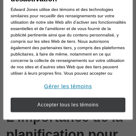
d’entreprise?
Edward Jones utilise des témoins et des technologies
similaires pour recueillir des renseignements sur votre
utilisation de notre site Web afin d’activer ses fonctionnalités
Un plan de relève d’entreprise
est un guide qui
essentielles et de l’améliorer et de vous fournir de la
publicité pertinente ainsi que du contenu personnalisé, y
décrit ce qui se passe lorsque vous quittez votre
compris sur les sites Web de tiers. Nous autorisons
entreprise pour quelque raison que ce soit,
également des partenaires tiers, y compris des plateformes
notamment la retraite, la vente ou des
publicitaires, à faire de même, notamment en ce qui
concerne la collecte de renseignements sur votre utilisation
circonstances imprévues comme une maladie.
de nos sites et d’autres sites Web que des tiers peuvent
Plus qu’une stratégie de retraite; il définit qui
utiliser à leurs propres fins. Vous pouvez accepter ou
prendra la relève, comment la transition se
refuser l’utilisation de la plupart des témoins ci-dessous.
déroulera et quelles étapes doivent être franchies
Pour en savoir plus sur la façon dont nous utilisons les
Gérer les témoins
témoins et sur nos pratiques en matière de confidentialité,
pour assurer la continuité et la stabilité.
veuillez consulter notre
Déclaration de confidentialité de
Accepter tous les témoins
opens in a new window
l’information transmise en ligne
.
L’importance de la
planification pour