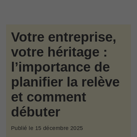
Passer au contenu principal
Skip to find a financial advisor link
Votre entreprise,
votre héritage :
l’importance de
planifier la relève
et comment
débuter
Publié le
15 décembre 2025
décembre 15, 2025