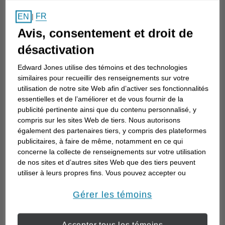
Comment choisir un
FR
EN
|
conseiller en investissement
Avis, consentement et droit de
Choisir un conseiller en investissement est
désactivation
la première étape d’une planification de
Edward Jones utilise des témoins et des technologies
votre avenir. Voici comment commencer.
similaires pour recueillir des renseignements sur votre
utilisation de notre site Web afin d’activer ses fonctionnalités
essentielles et de l’améliorer et de vous fournir de la
publicité pertinente ainsi que du contenu personnalisé, y
compris sur les sites Web de tiers. Nous autorisons
également des partenaires tiers, y compris des plateformes
publicitaires, à faire de même, notamment en ce qui
concerne la collecte de renseignements sur votre utilisation
de nos sites et d’autres sites Web que des tiers peuvent
utiliser à leurs propres fins. Vous pouvez accepter ou
refuser l’utilisation de la plupart des témoins ci-dessous.
Pour en savoir plus sur la façon dont nous utilisons les
Gérer les témoins
témoins et sur nos pratiques en matière de confidentialité,
veuillez consulter notre
Déclaration de confidentialité de