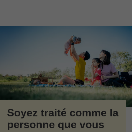
Passer au contenu principal
Skip to find a financial advisor link
Soyez traité comme la
personne que vous