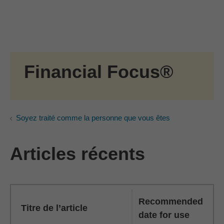
Passer au contenu principal
Skip to find a financial advisor link
Financial Focus®
Soyez traité comme la personne que vous êtes
Articles récents
Recommended
Titre de l’article
date for use