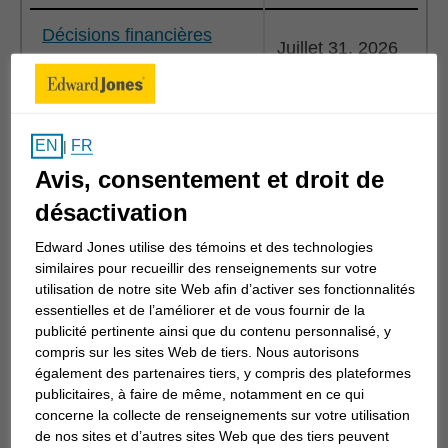
Décisions financières
Juillet 31, 2026
d’été
Protéger votre patrimoine
Juillet 31, 2026
cet été
FR
EN
|
Avis, consentement et droit de
Fonds souverain
Juin 30, 2026
désactivation
Prestations de survivant
Edward Jones utilise des témoins et des technologies
Juin 30, 2026
du RPC
similaires pour recueillir des renseignements sur votre
utilisation de notre site Web afin d’activer ses fonctionnalités
essentielles et de l’améliorer et de vous fournir de la
Mérite plus d’attention
Juin 30, 2026
publicité pertinente ainsi que du contenu personnalisé, y
compris sur les sites Web de tiers. Nous autorisons
Manchettes
Juin 30, 2026
également des partenaires tiers, y compris des plateformes
publicitaires, à faire de même, notamment en ce qui
concerne la collecte de renseignements sur votre utilisation
Se préparer pour la
Juin 30, 2026
de nos sites et d’autres sites Web que des tiers peuvent