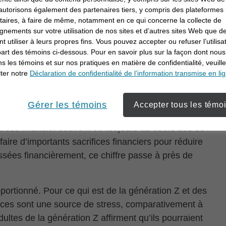
utorisons également des partenaires tiers, y compris des plateformes
itaires, à faire de même, notamment en ce qui concerne la collecte de
ans leurs propres mots ce que signifie la
gnements sur votre utilisation de nos sites et d’autres sites Web que de
xées non pas sur la richesse, mais sur la paix d’esprit
t utiliser à leurs propres fins. Vous pouvez accepter ou refuser l’utilisa
e l’argent », a dit un répondant. « Avoir la liberté de
part des témoins ci-dessous. Pour en savoir plus sur la façon dont nous
ons les témoins et sur nos pratiques en matière de confidentialité, veuill
Une troisième personne a dit : « Savoir que mes
ter notre
Déclaration de confidentialité de l’information transmise en li
suré et que je peux donner généreusement sans
Gérer les témoins
Accepter tous les témo
meure hors de portée. Au premier trimestre de 2026,
tress financier souvent ou toujours au cours des 30
aire d’importants sacrifices financiers pour réduire
ssées financièrement, ce chiffre passe à près de
ortionné. Pour ce qui est de la génération Z et des
nces sont une source de stress, comparativement à
tes de la génération Z affirment qu’ils pourraient