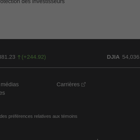
tection des investisseurs
381.23
(
+
244.92
)
DJIA
54,036
opens in a new wind
t médias
Carrières
es
des préférences relatives aux témoins