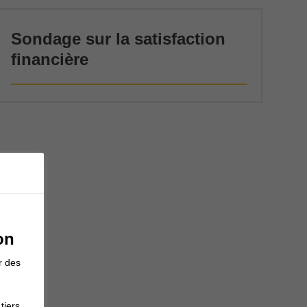
Sondage sur la satisfaction
financière
on
r des
tiers.