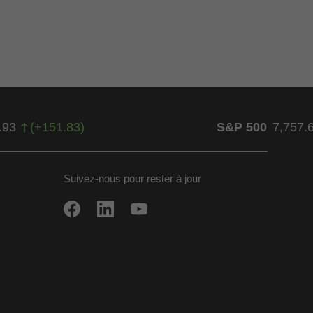
.93
(
+
151.83
)
S&P 500
7,757.
Suivez-nous pour rester à jour
ow