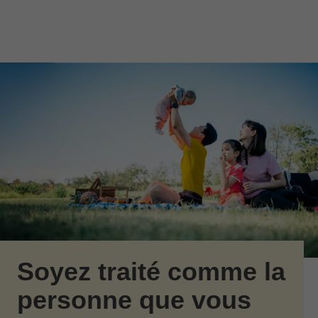
Passer au contenu principal
Skip to find a financial advisor link
Soyez traité comme la
personne que vous