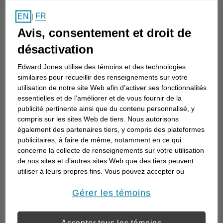
Comment choisir un
FR
EN
|
conseiller en investissement
Avis, consentement et droit de
Choisir un conseiller en investissement est
désactivation
la première étape d’une planification de
Edward Jones utilise des témoins et des technologies
votre avenir. Voici comment commencer.
similaires pour recueillir des renseignements sur votre
utilisation de notre site Web afin d’activer ses fonctionnalités
essentielles et de l’améliorer et de vous fournir de la
publicité pertinente ainsi que du contenu personnalisé, y
compris sur les sites Web de tiers. Nous autorisons
également des partenaires tiers, y compris des plateformes
publicitaires, à faire de même, notamment en ce qui
concerne la collecte de renseignements sur votre utilisation
de nos sites et d’autres sites Web que des tiers peuvent
utiliser à leurs propres fins. Vous pouvez accepter ou
refuser l’utilisation de la plupart des témoins ci-dessous.
Pour en savoir plus sur la façon dont nous utilisons les
Gérer les témoins
témoins et sur nos pratiques en matière de confidentialité,
veuillez consulter notre
Déclaration de confidentialité de