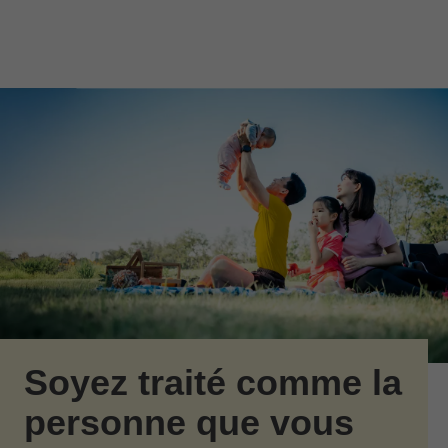
Passer au contenu principal
Skip to find a financial advisor link
Soyez traité comme la
personne que vous