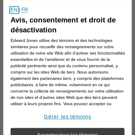
Comment choisir un
FR
EN
|
conseiller en investissement
Avis, consentement et droit de
Choisir un conseiller en investissement est
désactivation
la première étape d’une planification de
Edward Jones utilise des témoins et des technologies
votre avenir. Voici comment commencer.
similaires pour recueillir des renseignements sur votre
utilisation de notre site Web afin d’activer ses fonctionnalités
essentielles et de l’améliorer et de vous fournir de la
publicité pertinente ainsi que du contenu personnalisé, y
compris sur les sites Web de tiers. Nous autorisons
également des partenaires tiers, y compris des plateformes
publicitaires, à faire de même, notamment en ce qui
concerne la collecte de renseignements sur votre utilisation
de nos sites et d’autres sites Web que des tiers peuvent
utiliser à leurs propres fins. Vous pouvez accepter ou
refuser l’utilisation de la plupart des témoins ci-dessous.
Pour en savoir plus sur la façon dont nous utilisons les
Gérer les témoins
témoins et sur nos pratiques en matière de confidentialité,
veuillez consulter notre
Déclaration de confidentialité de