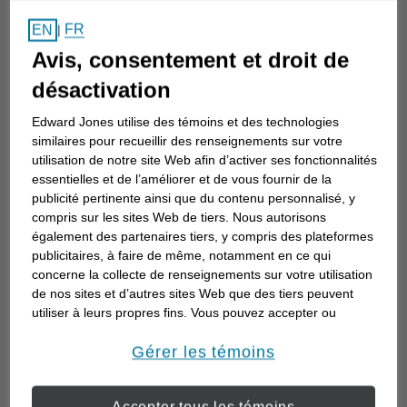
Comment choisir un
FR
EN
|
conseiller en investissement
Avis, consentement et droit de
Choisir un conseiller en investissement est
désactivation
la première étape d’une planification de
Edward Jones utilise des témoins et des technologies
votre avenir. Voici comment commencer.
similaires pour recueillir des renseignements sur votre
utilisation de notre site Web afin d’activer ses fonctionnalités
essentielles et de l’améliorer et de vous fournir de la
publicité pertinente ainsi que du contenu personnalisé, y
compris sur les sites Web de tiers. Nous autorisons
également des partenaires tiers, y compris des plateformes
publicitaires, à faire de même, notamment en ce qui
concerne la collecte de renseignements sur votre utilisation
de nos sites et d’autres sites Web que des tiers peuvent
utiliser à leurs propres fins. Vous pouvez accepter ou
refuser l’utilisation de la plupart des témoins ci-dessous.
Pour en savoir plus sur la façon dont nous utilisons les
Gérer les témoins
témoins et sur nos pratiques en matière de confidentialité,
veuillez consulter notre
Déclaration de confidentialité de