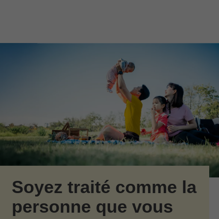
Passer au contenu principal
Skip to find a financial advisor link
Soyez traité comme la
personne que vous