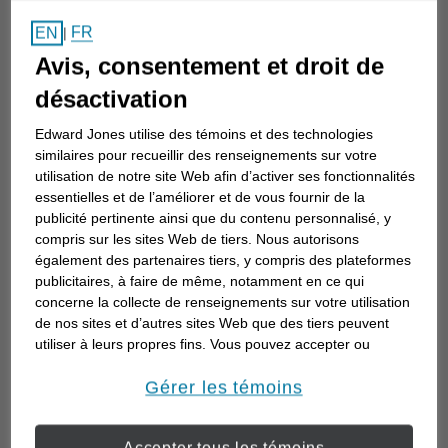
Comment choisir un
FR
EN
|
conseiller en investissement
Avis, consentement et droit de
Choisir un conseiller en investissement est
désactivation
la première étape d’une planification de
Edward Jones utilise des témoins et des technologies
votre avenir. Voici comment commencer.
similaires pour recueillir des renseignements sur votre
utilisation de notre site Web afin d’activer ses fonctionnalités
essentielles et de l’améliorer et de vous fournir de la
publicité pertinente ainsi que du contenu personnalisé, y
compris sur les sites Web de tiers. Nous autorisons
également des partenaires tiers, y compris des plateformes
publicitaires, à faire de même, notamment en ce qui
concerne la collecte de renseignements sur votre utilisation
de nos sites et d’autres sites Web que des tiers peuvent
utiliser à leurs propres fins. Vous pouvez accepter ou
refuser l’utilisation de la plupart des témoins ci-dessous.
Pour en savoir plus sur la façon dont nous utilisons les
Gérer les témoins
témoins et sur nos pratiques en matière de confidentialité,
veuillez consulter notre
Déclaration de confidentialité de