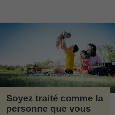
Passer au contenu principal
Skip to find a financial advisor link
Soyez traité comme la
personne que vous