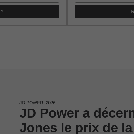
he
R
JD POWER, 2026
JD Power a décer
Jones le prix de la