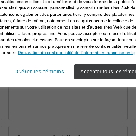
Pourquoi travailler en
onnalités essentielles et de l’améliorer et de vous fournir de la publicité
ente ainsi que du contenu personnalisé, y compris sur les sites Web de 
collaboration avec un
utorisons également des partenaires tiers, y compris des plateformes
conseiller en
itaires, à faire de même, notamment en ce qui concerne la collecte de
Découvrez comment un conseiller en
gnements sur votre utilisation de nos sites et d’autres sites Web que de
investissement
investissement peut vous aider à atteindre
t utiliser à leurs propres fins. Vous pouvez accepter ou refuser l’utilisa
vos objectifs au moyen d’une planification
part des témoins ci-dessous. Pour en savoir plus sur la façon dont nous
financière et de stratégies personnalisées.
ons les témoins et sur nos pratiques en matière de confidentialité, veuill
ter notre
Déclaration de confidentialité de l’information transmise en li
Gérer les témoins
Accepter tous les témo