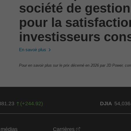
société de gestion
pour la satisfacti
investisseurs cons
En savoir plus
Pour en savoir plus sur le prix décerné en 2026 par JD Power, con
381.23
(
+
244.92
)
DJIA
54,036
opens in a new wind
t médias
Carrières