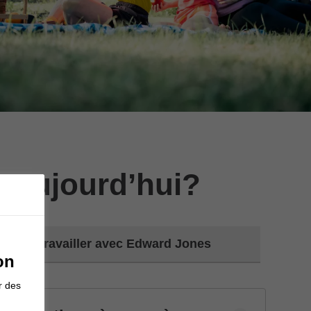
 aujourd’hui?
Travailler avec Edward Jones
on
r des