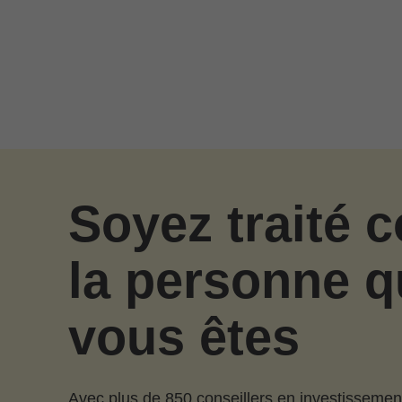
Passer au contenu principal
Soyez traité
la personne q
vous êtes
Avec plus de 850 conseillers en investissemen