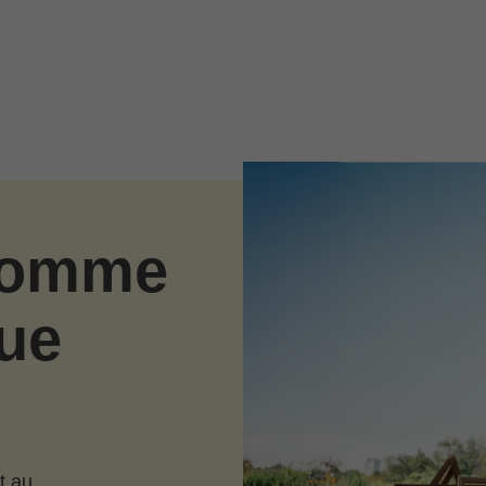
 comme
ue
t au