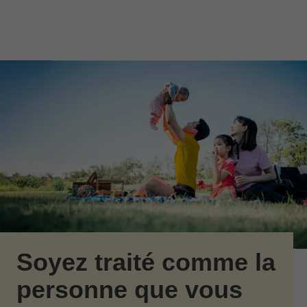
Passer au contenu principal
Skip to find a financial advisor link
Soyez traité comme la
personne que vous