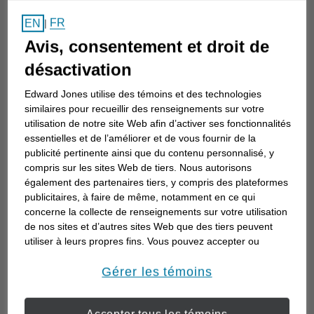
Comment choisir un
FR
EN
|
conseiller en investissement
Avis, consentement et droit de
Choisir un conseiller en investissement est
désactivation
la première étape d’une planification de
Edward Jones utilise des témoins et des technologies
votre avenir. Voici comment commencer.
similaires pour recueillir des renseignements sur votre
utilisation de notre site Web afin d’activer ses fonctionnalités
essentielles et de l’améliorer et de vous fournir de la
publicité pertinente ainsi que du contenu personnalisé, y
compris sur les sites Web de tiers. Nous autorisons
également des partenaires tiers, y compris des plateformes
publicitaires, à faire de même, notamment en ce qui
concerne la collecte de renseignements sur votre utilisation
de nos sites et d’autres sites Web que des tiers peuvent
utiliser à leurs propres fins. Vous pouvez accepter ou
refuser l’utilisation de la plupart des témoins ci-dessous.
Pour en savoir plus sur la façon dont nous utilisons les
Gérer les témoins
témoins et sur nos pratiques en matière de confidentialité,
veuillez consulter notre
Déclaration de confidentialité de