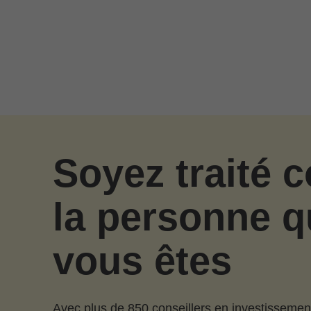
Passer au contenu principal
Soyez traité
la personne q
vous êtes
Avec plus de 850 conseillers en investissemen