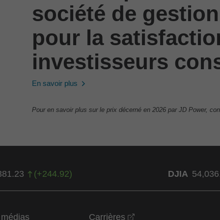
société de gestion
pour la satisfacti
investisseurs cons
En savoir plus
Pour en savoir plus sur le prix décerné en 2026 par JD Power, con
381.23
(
+
244.92
)
DJIA
54,036
opens in a new wind
t médias
Carrières