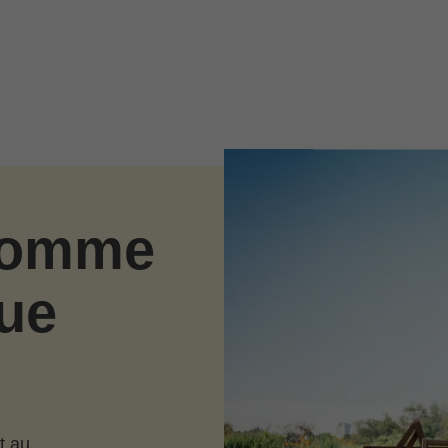
 comme
ue
t au