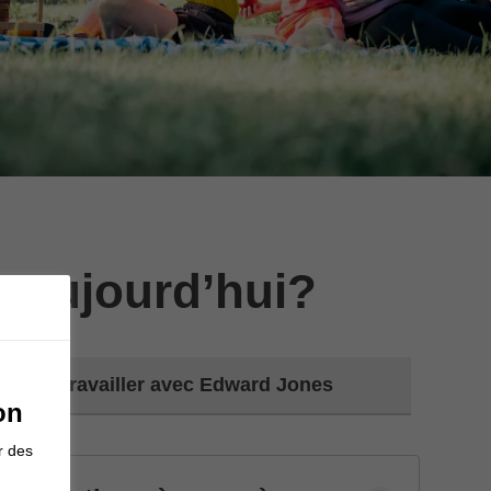
 aujourd’hui?
Travailler avec Edward Jones
on
r des