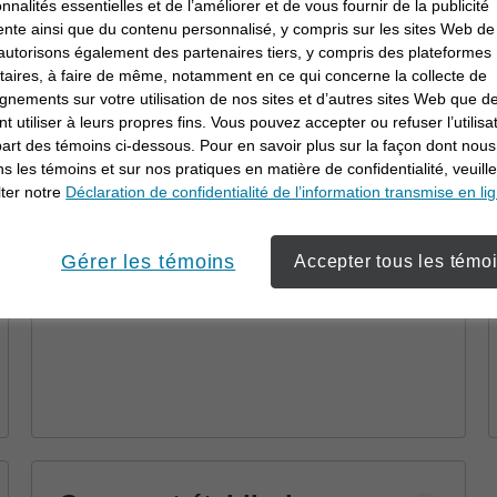
Pourquoi travailler en
onnalités essentielles et de l’améliorer et de vous fournir de la publicité
ente ainsi que du contenu personnalisé, y compris sur les sites Web de 
collaboration avec un
utorisons également des partenaires tiers, y compris des plateformes
conseiller en
itaires, à faire de même, notamment en ce qui concerne la collecte de
Découvrez comment un conseiller en
gnements sur votre utilisation de nos sites et d’autres sites Web que de
investissement
investissement peut vous aider à atteindre
t utiliser à leurs propres fins. Vous pouvez accepter ou refuser l’utilisa
vos objectifs au moyen d’une planification
part des témoins ci-dessous. Pour en savoir plus sur la façon dont nous
financière et de stratégies personnalisées.
ons les témoins et sur nos pratiques en matière de confidentialité, veuill
ter notre
Déclaration de confidentialité de l’information transmise en li
Gérer les témoins
Accepter tous les témo