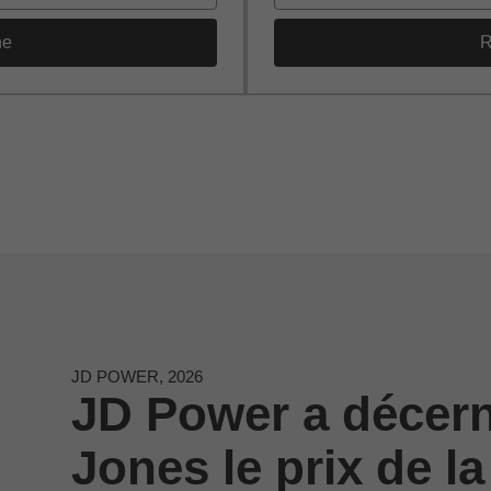
he
R
JD POWER, 2026
JD Power a décer
Jones le prix de la