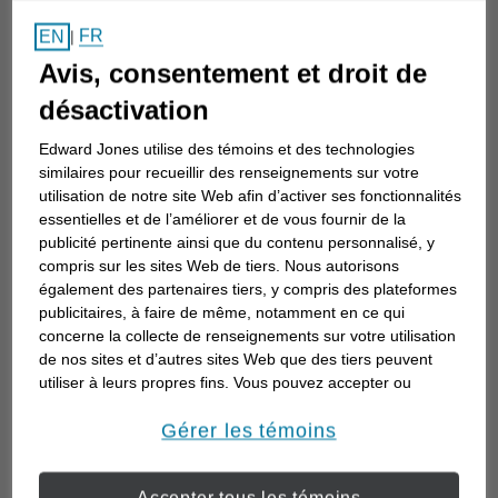
Comment choisir un
FR
EN
|
conseiller en investissement
Avis, consentement et droit de
Choisir un conseiller en investissement est
désactivation
la première étape d’une planification de
Edward Jones utilise des témoins et des technologies
votre avenir. Voici comment commencer.
similaires pour recueillir des renseignements sur votre
utilisation de notre site Web afin d’activer ses fonctionnalités
essentielles et de l’améliorer et de vous fournir de la
publicité pertinente ainsi que du contenu personnalisé, y
compris sur les sites Web de tiers. Nous autorisons
également des partenaires tiers, y compris des plateformes
publicitaires, à faire de même, notamment en ce qui
concerne la collecte de renseignements sur votre utilisation
de nos sites et d’autres sites Web que des tiers peuvent
utiliser à leurs propres fins. Vous pouvez accepter ou
refuser l’utilisation de la plupart des témoins ci-dessous.
Pour en savoir plus sur la façon dont nous utilisons les
Gérer les témoins
témoins et sur nos pratiques en matière de confidentialité,
veuillez consulter notre
Déclaration de confidentialité de