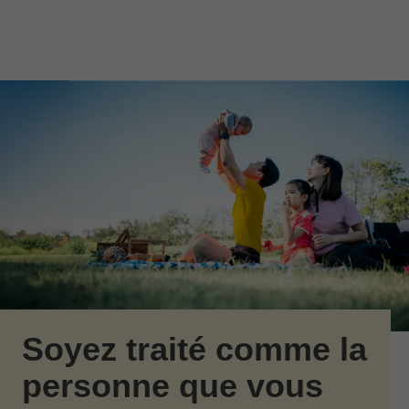
Passer au contenu principal
Skip to find a financial advisor link
Soyez traité comme la
personne que vous