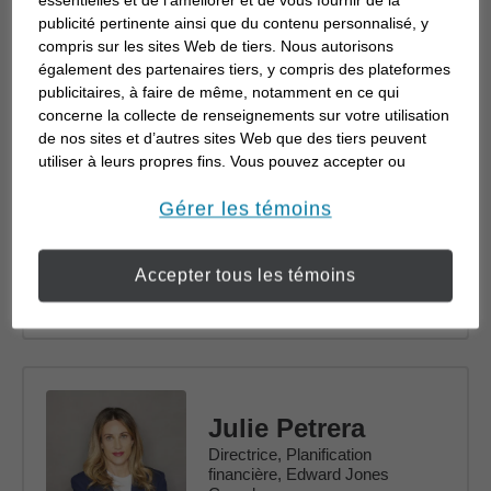
Lire la biographie
publicité pertinente ainsi que du contenu personnalisé, y
compris sur les sites Web de tiers. Nous autorisons
également des partenaires tiers, y compris des plateformes
publicitaires, à faire de même, notamment en ce qui
concerne la collecte de renseignements sur votre utilisation
Mona Mahajan
de nos sites et d’autres sites Web que des tiers peuvent
utiliser à leurs propres fins. Vous pouvez accepter ou
Directrice, Stratégies de
refuser l’utilisation de la plupart des témoins ci-dessous.
placement
Pour en savoir plus sur la façon dont nous utilisons les
Gérer les témoins
témoins et sur nos pratiques en matière de confidentialité,
veuillez consulter notre
Déclaration de confidentialité de
Accepter tous les témoins
opens in a new window
l’information transmise en ligne
.
Lire la biographie
Julie Petrera
Directrice, Planification
financière, Edward Jones