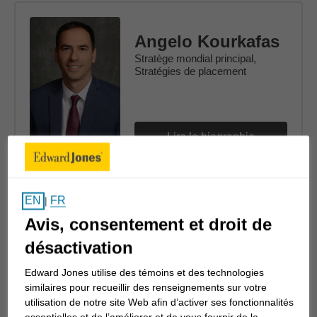
Angelo Kourkafas
Stratège mondial principal,
Stratégies de placement
Lire la biographie
FR
EN
|
Avis, consentement et droit de
Tom Larm
Stratège, Stratégies de
désactivation
placement
Edward Jones utilise des témoins et des technologies
similaires pour recueillir des renseignements sur votre
utilisation de notre site Web afin d’activer ses fonctionnalités
essentielles et de l’améliorer et de vous fournir de la