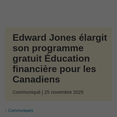
Passer au contenu principal
Skip to find a financial advisor link
Edward Jones élargit
son programme
gratuit Éducation
financière pour les
Canadiens
Communiqué | 25 novembre 2025
Communiqués