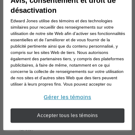
Avis, consentement et droit de
confiance financière change la vie. », déclare Julie
désactivation
Petrera, directrice de la planification financière au
Edward Jones utilise des témoins et des technologies
Canada de la société. « Notre objectif est d’avoir
similaires pour recueillir des renseignements sur votre
une incidence positive sur la vie des Canadiens, et
utilisation de notre site Web afin d’activer ses fonctionnalités
ces modules sont conçus pour donner aux
essentielles et de l’améliorer et de vous fournir de la
personnes et aux familles les outils pratiques leur
publicité pertinente ainsi que du contenu personnalisé, y
compris sur les sites Web de tiers. Nous autorisons
permettant de prendre des décisions éclairées.
également des partenaires tiers, y compris des plateformes
Nous voulons incarner notre raison d’être et
publicitaires, à faire de même, notamment en ce qui
respecter notre engagement à laisser les gens et
concerne la collecte de renseignements sur votre utilisation
de nos sites et d’autres sites Web que des tiers peuvent
les lieux dans un meilleur état que celui dans
utiliser à leurs propres fins. Vous pouvez accepter ou
lequel nous les avons trouvés. »
refuser l’utilisation de la plupart des témoins ci-dessous.
Pour en savoir plus sur la façon dont nous utilisons les
Gérer les témoins
Voici les six nouveaux modules :
témoins et sur nos pratiques en matière de confidentialité,
veuillez consulter notre
Déclaration de confidentialité de
Constituer une épargne d’urgence –
Accepter tous les témoins
opens in a new window
l’information transmise en ligne
.
Préparez-vous aux dépenses imprévues de
la vie.