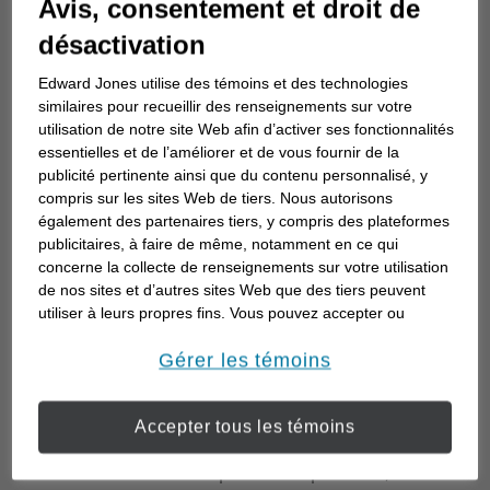
Avis, consentement et droit de
qu’à tous les acheteurs de propriétés nouvellement
désactivation
construites.
Edward Jones utilise des témoins et des technologies
Quel est l’avantage d’une période
similaires pour recueillir des renseignements sur votre
d’amortissement de 30 ans?
utilisation de notre site Web afin d’activer ses fonctionnalités
essentielles et de l’améliorer et de vous fournir de la
publicité pertinente ainsi que du contenu personnalisé, y
Pourquoi quelqu’un voudrait-il prendre 30 ans pour
compris sur les sites Web de tiers. Nous autorisons
rembourser son prêt hypothécaire? La principale
également des partenaires tiers, y compris des plateformes
raison pour laquelle la plupart des acheteurs
publicitaires, à faire de même, notamment en ce qui
souhaitent une période d’amortissement plus
concerne la collecte de renseignements sur votre utilisation
de nos sites et d’autres sites Web que des tiers peuvent
longue est de réduire le coût mensuel. Toutes
utiliser à leurs propres fins. Vous pouvez accepter ou
choses étant égales par ailleurs, le prolongement
refuser l’utilisation de la plupart des témoins ci-dessous.
de la durée totale de remboursement d’un prêt
Pour en savoir plus sur la façon dont nous utilisons les
Gérer les témoins
témoins et sur nos pratiques en matière de confidentialité,
hypothécaire réduit les mensualités, ce qui rend le
veuillez consulter notre
Déclaration de confidentialité de
prêt hypothécaire plus abordable. Comme de
Accepter tous les témoins
opens in a new window
l’information transmise en ligne
.
nombreuses approbations de prêts hypothécaires
sont fondées sur les liquidités disponibles, des