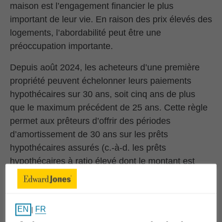
maison est l’engagement financier le plus
important de leur vie. En raison des prix élevés des
logements, l’abordabilité peut être une
préoccupation importante.
Depuis août 2024, les acheteurs d’une première
propriété peuvent échelonner leurs paiements
hypothécaires sur 30 ans, soit cinq ans de plus
que le maximum précédent de 25 ans. Cette règle
permet aux prêteurs d’offrir des périodes
d’amortissement de 30 ans sur les prêts
hypothécaires assurés (c.-à-d. les prêts
hypothécaires à ratio élevé dont le montant est
supérieur à 80 % du prix d’achat) aux acheteurs
d’une première propriété nouvellement construite.
En décembre 2024, cette mesure a été étendue à
FR
EN
|
tous les acheteurs d’une première propriété ainsi