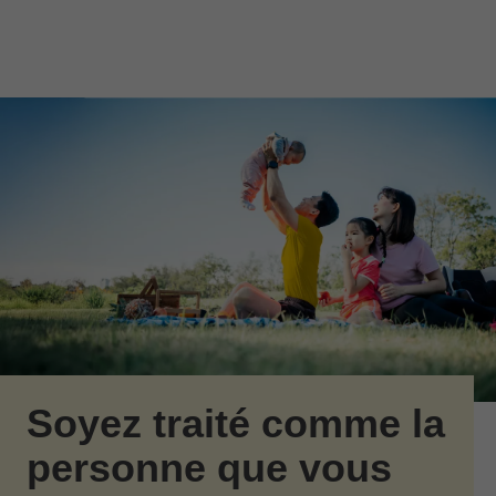
Passer au contenu principal
Skip to find a financial advisor link
Soyez traité comme la
personne que vous