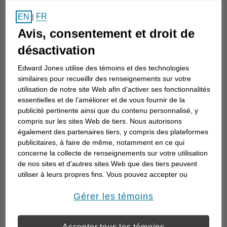
Comment choisir un
FR
EN
|
conseiller en investissement
Avis, consentement et droit de
Choisir un conseiller en investissement est
désactivation
la première étape d’une planification de
Edward Jones utilise des témoins et des technologies
votre avenir. Voici comment commencer.
similaires pour recueillir des renseignements sur votre
utilisation de notre site Web afin d’activer ses fonctionnalités
essentielles et de l’améliorer et de vous fournir de la
publicité pertinente ainsi que du contenu personnalisé, y
compris sur les sites Web de tiers. Nous autorisons
également des partenaires tiers, y compris des plateformes
publicitaires, à faire de même, notamment en ce qui
concerne la collecte de renseignements sur votre utilisation
de nos sites et d’autres sites Web que des tiers peuvent
utiliser à leurs propres fins. Vous pouvez accepter ou
refuser l’utilisation de la plupart des témoins ci-dessous.
Pour en savoir plus sur la façon dont nous utilisons les
Gérer les témoins
témoins et sur nos pratiques en matière de confidentialité,
veuillez consulter notre
Déclaration de confidentialité de