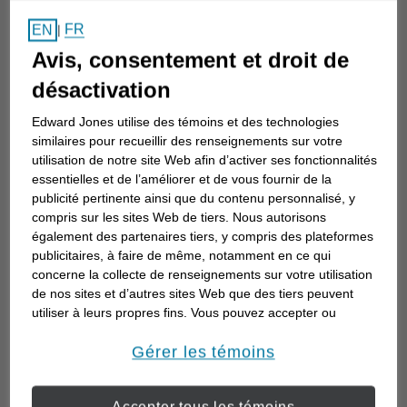
Comment choisir un
FR
EN
|
conseiller en investissement
Avis, consentement et droit de
Choisir un conseiller en investissement est
désactivation
la première étape d’une planification de
Edward Jones utilise des témoins et des technologies
votre avenir. Voici comment commencer.
similaires pour recueillir des renseignements sur votre
utilisation de notre site Web afin d’activer ses fonctionnalités
essentielles et de l’améliorer et de vous fournir de la
publicité pertinente ainsi que du contenu personnalisé, y
compris sur les sites Web de tiers. Nous autorisons
également des partenaires tiers, y compris des plateformes
publicitaires, à faire de même, notamment en ce qui
concerne la collecte de renseignements sur votre utilisation
de nos sites et d’autres sites Web que des tiers peuvent
utiliser à leurs propres fins. Vous pouvez accepter ou
refuser l’utilisation de la plupart des témoins ci-dessous.
Pour en savoir plus sur la façon dont nous utilisons les
Gérer les témoins
témoins et sur nos pratiques en matière de confidentialité,
veuillez consulter notre
Déclaration de confidentialité de