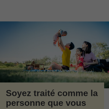
Passer au contenu principal
Skip to find a financial advisor link
Soyez traité comme la
personne que vous