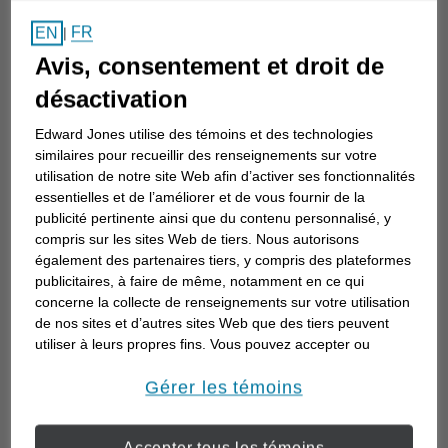
Comment choisir un
FR
EN
|
conseiller en investissement
Avis, consentement et droit de
Choisir un conseiller en investissement est
désactivation
la première étape d’une planification de
Edward Jones utilise des témoins et des technologies
votre avenir. Voici comment commencer.
similaires pour recueillir des renseignements sur votre
utilisation de notre site Web afin d’activer ses fonctionnalités
essentielles et de l’améliorer et de vous fournir de la
publicité pertinente ainsi que du contenu personnalisé, y
compris sur les sites Web de tiers. Nous autorisons
également des partenaires tiers, y compris des plateformes
publicitaires, à faire de même, notamment en ce qui
concerne la collecte de renseignements sur votre utilisation
de nos sites et d’autres sites Web que des tiers peuvent
utiliser à leurs propres fins. Vous pouvez accepter ou
refuser l’utilisation de la plupart des témoins ci-dessous.
Pour en savoir plus sur la façon dont nous utilisons les
Gérer les témoins
témoins et sur nos pratiques en matière de confidentialité,
veuillez consulter notre
Déclaration de confidentialité de