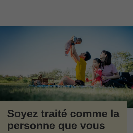
Passer au contenu principal
Skip to find a financial advisor link
Soyez traité comme la
personne que vous