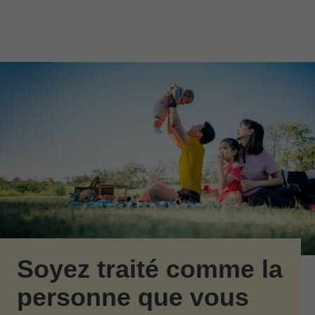
Passer au contenu principal
Skip to find a financial advisor link
Soyez traité comme la
personne que vous