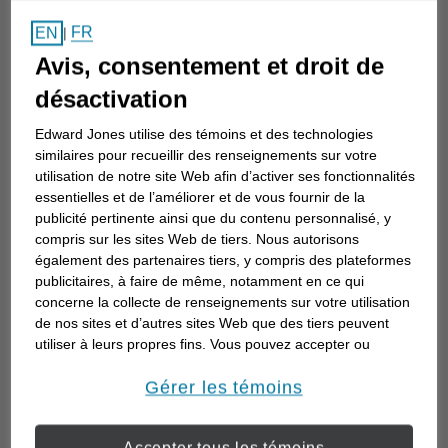
Comment choisir un
FR
EN
|
conseiller en investissement
Avis, consentement et droit de
Choisir un conseiller en investissement est
désactivation
la première étape d’une planification de
Edward Jones utilise des témoins et des technologies
votre avenir. Voici comment commencer.
similaires pour recueillir des renseignements sur votre
utilisation de notre site Web afin d’activer ses fonctionnalités
essentielles et de l’améliorer et de vous fournir de la
publicité pertinente ainsi que du contenu personnalisé, y
compris sur les sites Web de tiers. Nous autorisons
également des partenaires tiers, y compris des plateformes
publicitaires, à faire de même, notamment en ce qui
concerne la collecte de renseignements sur votre utilisation
de nos sites et d’autres sites Web que des tiers peuvent
utiliser à leurs propres fins. Vous pouvez accepter ou
refuser l’utilisation de la plupart des témoins ci-dessous.
Pour en savoir plus sur la façon dont nous utilisons les
Gérer les témoins
témoins et sur nos pratiques en matière de confidentialité,
veuillez consulter notre
Déclaration de confidentialité de