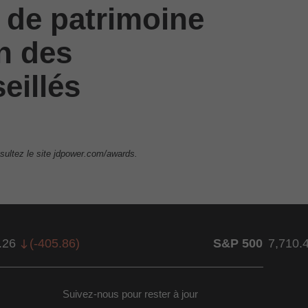
 de patrimoine
on des
eillés
sultez le site jdpower.com/awards.
.26
(
-405.86
)
S&P 500
7,710.
Suivez-nous pour rester à jour
ow