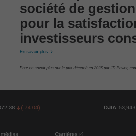
société de gestion
pour la satisfacti
investisseurs cons
En savoir plus
Pour en savoir plus sur le prix décerné en 2026 par JD Power, con
072.38
(
-74.04
)
DJIA
53,943
opens in a new wind
t médias
Carrières