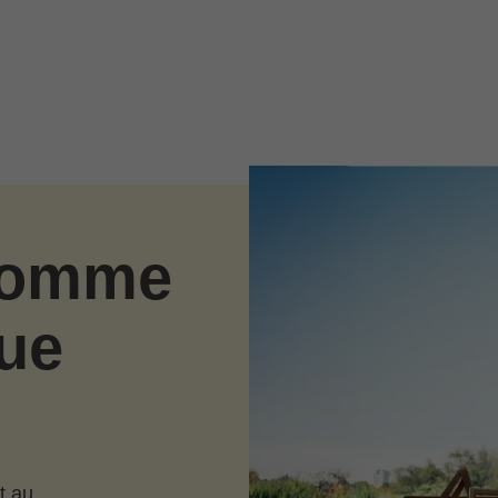
 comme
ue
t au