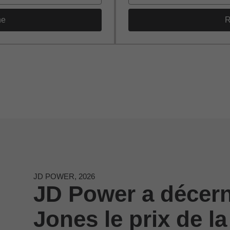
he
R
JD POWER, 2026
JD Power a décer
Jones le prix de la