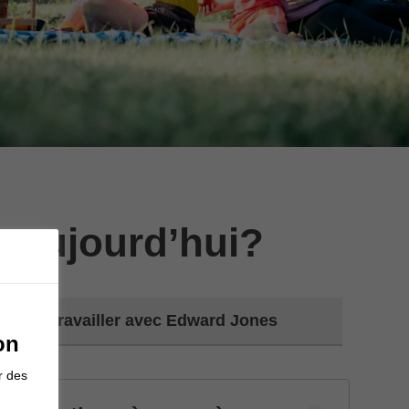
 aujourd’hui?
Travailler avec Edward Jones
on
r des