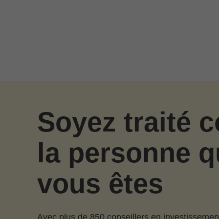
Passer au contenu principal
Soyez traité
la personne q
vous êtes
Avec plus de 850 conseillers en investissemen