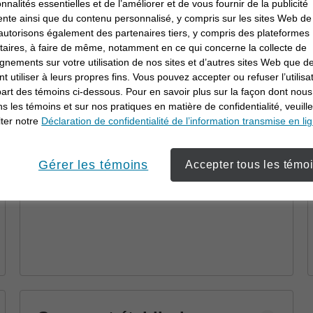
Pourquoi travailler en
onnalités essentielles et de l’améliorer et de vous fournir de la publicité
ente ainsi que du contenu personnalisé, y compris sur les sites Web de 
collaboration avec un
utorisons également des partenaires tiers, y compris des plateformes
conseiller en
itaires, à faire de même, notamment en ce qui concerne la collecte de
Découvrez comment un conseiller en
gnements sur votre utilisation de nos sites et d’autres sites Web que de
investissement
investissement peut vous aider à atteindre
t utiliser à leurs propres fins. Vous pouvez accepter ou refuser l’utilisa
vos objectifs au moyen d’une planification
part des témoins ci-dessous. Pour en savoir plus sur la façon dont nous
financière et de stratégies personnalisées.
ons les témoins et sur nos pratiques en matière de confidentialité, veuill
ter notre
Déclaration de confidentialité de l’information transmise en li
Gérer les témoins
Accepter tous les témo