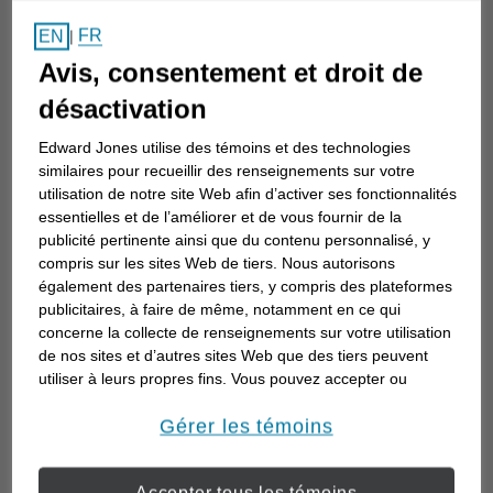
Comment choisir un
FR
EN
|
conseiller en investissement
Avis, consentement et droit de
Choisir un conseiller en investissement est
désactivation
la première étape d’une planification de
Edward Jones utilise des témoins et des technologies
votre avenir. Voici comment commencer.
similaires pour recueillir des renseignements sur votre
utilisation de notre site Web afin d’activer ses fonctionnalités
essentielles et de l’améliorer et de vous fournir de la
publicité pertinente ainsi que du contenu personnalisé, y
compris sur les sites Web de tiers. Nous autorisons
également des partenaires tiers, y compris des plateformes
publicitaires, à faire de même, notamment en ce qui
concerne la collecte de renseignements sur votre utilisation
de nos sites et d’autres sites Web que des tiers peuvent
utiliser à leurs propres fins. Vous pouvez accepter ou
refuser l’utilisation de la plupart des témoins ci-dessous.
Pour en savoir plus sur la façon dont nous utilisons les
Gérer les témoins
témoins et sur nos pratiques en matière de confidentialité,
veuillez consulter notre
Déclaration de confidentialité de