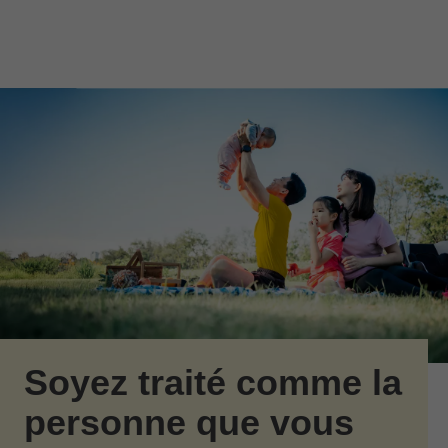
Passer au contenu principal
Skip to find a financial advisor link
Soyez traité comme la
personne que vous