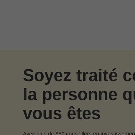
Passer au contenu principal
Soyez traité
la personne q
vous êtes
Avec plus de 850 conseillers en investissemen