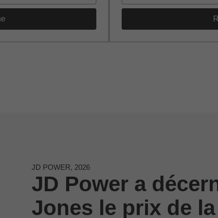
he
R
JD POWER, 2026
JD Power a décer
Jones le prix de la