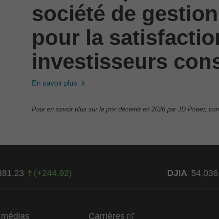
société de gestion
pour la satisfacti
investisseurs cons
En savoir plus
Pour en savoir plus sur le prix décerné en 2026 par JD Power, con
381.23
(
+
244.92
)
DJIA
54,036
opens in a new wind
t médias
Carrières