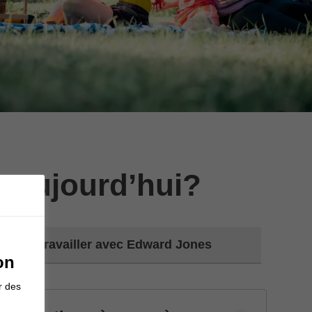
 aujourd’hui?
Travailler avec Edward Jones
on
r des