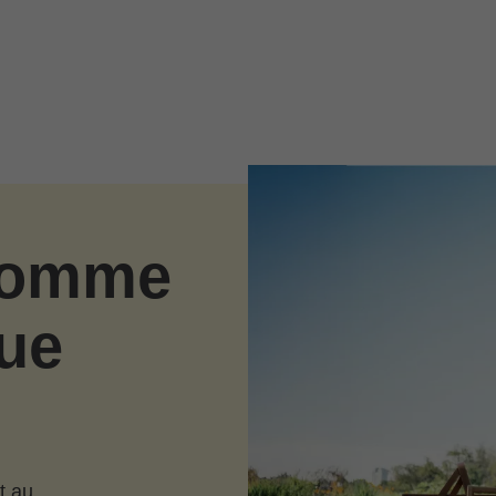
 comme
ue
t au