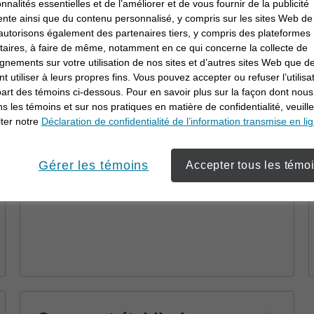
Pourquoi travailler en
onnalités essentielles et de l’améliorer et de vous fournir de la publicité
ente ainsi que du contenu personnalisé, y compris sur les sites Web de 
collaboration avec un
utorisons également des partenaires tiers, y compris des plateformes
conseiller en
itaires, à faire de même, notamment en ce qui concerne la collecte de
Découvrez comment un conseiller en
gnements sur votre utilisation de nos sites et d’autres sites Web que de
investissement
investissement peut vous aider à atteindre
t utiliser à leurs propres fins. Vous pouvez accepter ou refuser l’utilisa
vos objectifs au moyen d’une planification
part des témoins ci-dessous. Pour en savoir plus sur la façon dont nous
financière et de stratégies personnalisées.
ons les témoins et sur nos pratiques en matière de confidentialité, veuill
ter notre
Déclaration de confidentialité de l’information transmise en li
Gérer les témoins
Accepter tous les témo