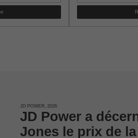
he
R
JD POWER, 2026
JD Power a décer
Jones le prix de la