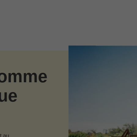
 comme
ue
t au