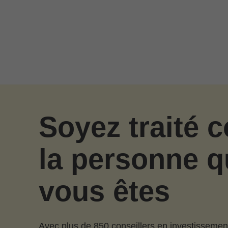
Passer au contenu principal
Soyez traité
la personne q
vous êtes
Avec plus de 850 conseillers en investissemen