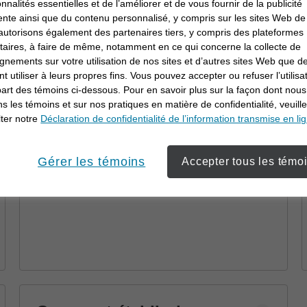
Pourquoi travailler en
onnalités essentielles et de l’améliorer et de vous fournir de la publicité
ente ainsi que du contenu personnalisé, y compris sur les sites Web de 
collaboration avec un
utorisons également des partenaires tiers, y compris des plateformes
conseiller en
itaires, à faire de même, notamment en ce qui concerne la collecte de
Découvrez comment un conseiller en
gnements sur votre utilisation de nos sites et d’autres sites Web que de
investissement
investissement peut vous aider à atteindre
t utiliser à leurs propres fins. Vous pouvez accepter ou refuser l’utilisa
vos objectifs au moyen d’une planification
part des témoins ci-dessous. Pour en savoir plus sur la façon dont nous
financière et de stratégies personnalisées.
ons les témoins et sur nos pratiques en matière de confidentialité, veuill
ter notre
Déclaration de confidentialité de l’information transmise en li
Gérer les témoins
Accepter tous les témo