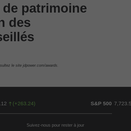
 de patrimoine
on des
eillés
sultez le site jdpower.com/awards.
.12
(
+
263.24
)
S&P 500
7,723.
Suivez-nous pour rester à jour
ow