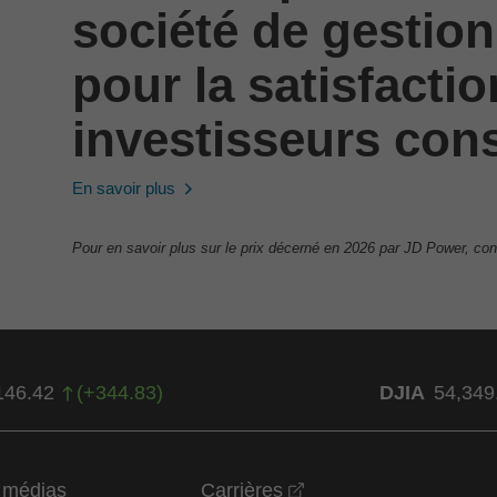
société de gestion
pour la satisfacti
investisseurs cons
En savoir plus
Pour en savoir plus sur le prix décerné en 2026 par JD Power, con
146.42
(
+
344.83
)
DJIA
54,349
opens in a new wind
t médias
Carrières