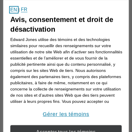
Comment choisir un
FR
EN
|
conseiller en investissement
Avis, consentement et droit de
Choisir un conseiller en investissement est
désactivation
la première étape d’une planification de
Edward Jones utilise des témoins et des technologies
votre avenir. Voici comment commencer.
similaires pour recueillir des renseignements sur votre
utilisation de notre site Web afin d’activer ses fonctionnalités
essentielles et de l’améliorer et de vous fournir de la
publicité pertinente ainsi que du contenu personnalisé, y
compris sur les sites Web de tiers. Nous autorisons
également des partenaires tiers, y compris des plateformes
publicitaires, à faire de même, notamment en ce qui
concerne la collecte de renseignements sur votre utilisation
de nos sites et d’autres sites Web que des tiers peuvent
utiliser à leurs propres fins. Vous pouvez accepter ou
refuser l’utilisation de la plupart des témoins ci-dessous.
Pour en savoir plus sur la façon dont nous utilisons les
Gérer les témoins
témoins et sur nos pratiques en matière de confidentialité,
veuillez consulter notre
Déclaration de confidentialité de