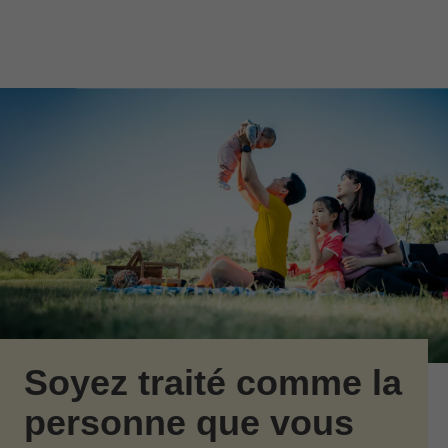
Passer au contenu principal
Skip to find a financial advisor link
Soyez traité comme la
personne que vous