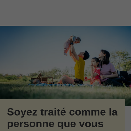
Passer au contenu principal
Skip to find a financial advisor link
Soyez traité comme la
personne que vous