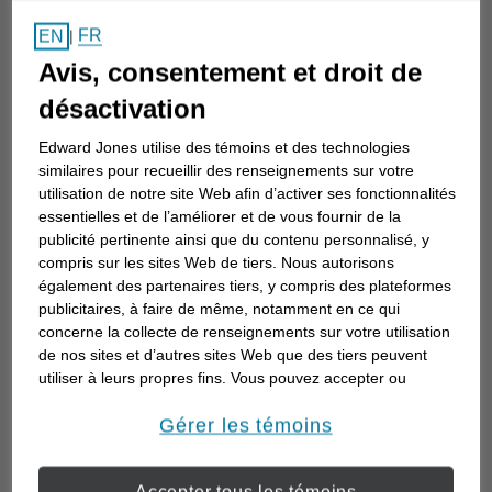
Comment choisir un
FR
EN
|
conseiller en investissement
Avis, consentement et droit de
Choisir un conseiller en investissement est
désactivation
la première étape d’une planification de
Edward Jones utilise des témoins et des technologies
votre avenir. Voici comment commencer.
similaires pour recueillir des renseignements sur votre
utilisation de notre site Web afin d’activer ses fonctionnalités
essentielles et de l’améliorer et de vous fournir de la
publicité pertinente ainsi que du contenu personnalisé, y
compris sur les sites Web de tiers. Nous autorisons
également des partenaires tiers, y compris des plateformes
publicitaires, à faire de même, notamment en ce qui
concerne la collecte de renseignements sur votre utilisation
de nos sites et d’autres sites Web que des tiers peuvent
utiliser à leurs propres fins. Vous pouvez accepter ou
refuser l’utilisation de la plupart des témoins ci-dessous.
Pour en savoir plus sur la façon dont nous utilisons les
Gérer les témoins
témoins et sur nos pratiques en matière de confidentialité,
veuillez consulter notre
Déclaration de confidentialité de