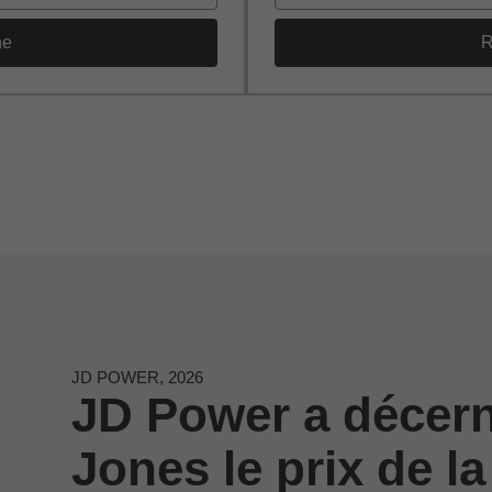
he
R
JD POWER, 2026
JD Power a décer
Jones le prix de la