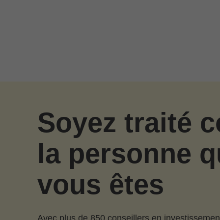
Passer au contenu principal
Soyez traité
la personne q
vous êtes
Avec plus de 850 conseillers en investissemen