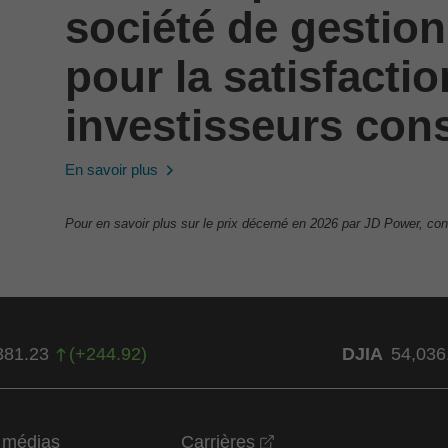
société de gestion
pour la satisfacti
investisseurs cons
En savoir plus
Pour en savoir plus sur le prix décerné en 2026 par JD Power, con
381.23
(
+
244.92
)
DJIA
54,036
opens in a new wind
t médias
Carrières