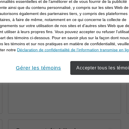
Pourquoi travailler en
onnalités essentielles et de l’améliorer et de vous fournir de la publicité
ente ainsi que du contenu personnalisé, y compris sur les sites Web de 
collaboration avec un
utorisons également des partenaires tiers, y compris des plateformes
conseiller en
itaires, à faire de même, notamment en ce qui concerne la collecte de
Découvrez comment un conseiller en
gnements sur votre utilisation de nos sites et d’autres sites Web que de
investissement
investissement peut vous aider à atteindre
t utiliser à leurs propres fins. Vous pouvez accepter ou refuser l’utilisa
vos objectifs au moyen d’une planification
part des témoins ci-dessous. Pour en savoir plus sur la façon dont nous
financière et de stratégies personnalisées.
ons les témoins et sur nos pratiques en matière de confidentialité, veuill
ter notre
Déclaration de confidentialité de l’information transmise en li
Gérer les témoins
Accepter tous les témo