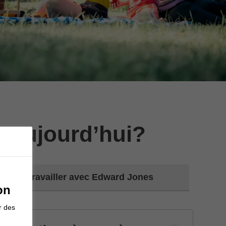
 aujourd’hui?
Travailler avec Edward Jones
on
r des