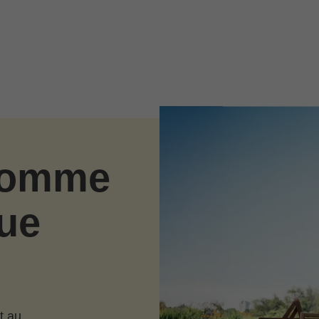
 comme
ue
t au