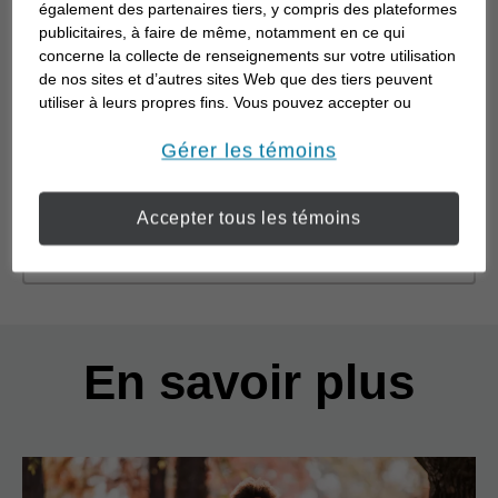
également des partenaires tiers, y compris des plateformes
CFP®, CEPA®
publicitaires, à faire de même, notamment en ce qui
concerne la collecte de renseignements sur votre utilisation
220 Edward Street
de nos sites et d’autres sites Web que des tiers peuvent
Unit #1
utiliser à leurs propres fins. Vous pouvez accepter ou
Thunder Bay, ON P7E 2G8
refuser l’utilisation de la plupart des témoins ci-dessous.
(807) 623-8338
Pour en savoir plus sur la façon dont nous utilisons les
Gérer les témoins
témoins et sur nos pratiques en matière de confidentialité,
veuillez consulter notre
Déclaration de confidentialité de
2.48
km
distance,
2.48
miles
Accepter tous les témoins
opens in a new window
l’information transmise en ligne
.
En savoir plus
Back to search results
En savoir plus