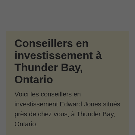
Passer au contenu principal
Skip to find a financial advisor link
Conseillers en
investissement à
Thunder Bay,
Ontario
Voici les conseillers en
investissement Edward Jones situés
près de chez vous, à Thunder Bay,
Ontario.