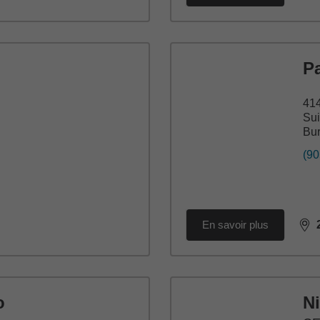
Pa
414
Sui
Bur
(90
En savoir plus
dis
o
Ni