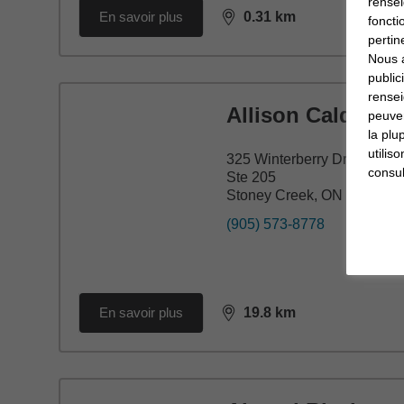
rensei
En savoir plus
0.31
km
foncti
distance,
0.31
miles
pertin
Nous a
public
rensei
Allison Calder
peuven
la plu
utilis
325 Winterberry Drive
consul
Ste 205
Stoney Creek, ON L8J 2N5
(905) 573-8778
En savoir plus
19.8
km
distance,
19.8
miles