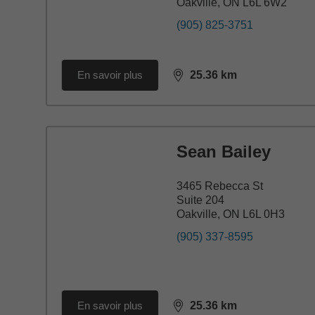
Oakville, ON L6L 6W2
(905) 825-3751
En savoir plus
25.36
km
distance,
25.36
miles
Sean Bailey
3465 Rebecca St
Suite 204
Oakville, ON L6L 0H3
(905) 337-8595
En savoir plus
25.36
km
distance,
25.36
miles