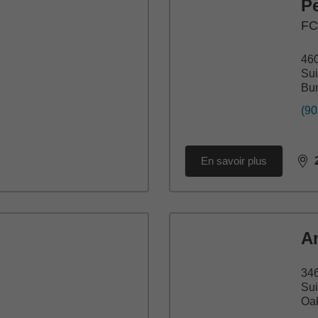
Pe
FC
460
Su
Bur
(90
En savoir plus
dis
A
34
Sui
Oak