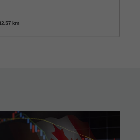
32.57
km
tance,
32.57
miles