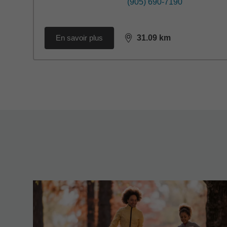
(905) 690-7190
En savoir plus
31.09
km
distance,
31.09
miles
Back to search results