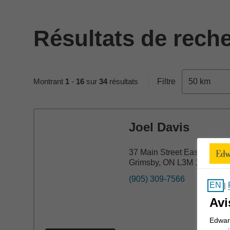
Résultats de rech
Skip to pagination controls
Montrant
1
-
16
sur
34
résultats
Filtre
50 km
Joel Davis
37 Main Street East
Grimsby, ON L3M 1M7
(905) 309-7566
EN
|
Avi
Edward