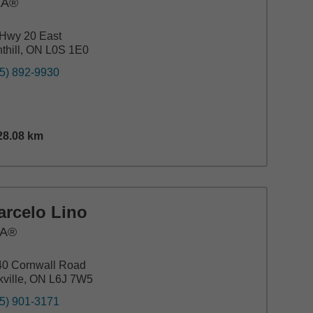
EA®
Hwy 20 East
thill, ON L0S 1E0
5) 892-9930
28.08
km
tance,
28.08
miles
arcelo Lino
A®
40 Cornwall Road
ville, ON L6J 7W5
5) 901-3171