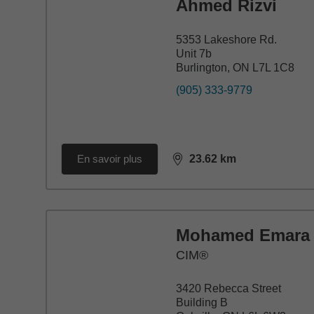
Ahmed Rizvi
5353 Lakeshore Rd.
Unit 7b
Burlington, ON L7L 1C8
(905) 333-9779
En savoir plus
23.62
km
distance,
23.62
miles
Mohamed Emara
CIM®
3420 Rebecca Street
Building B