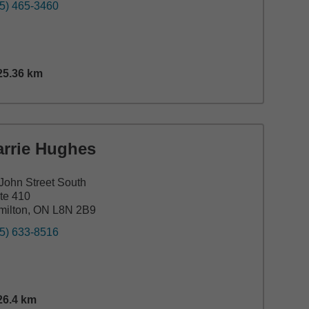
5) 465-3460
25.36
km
tance,
25.36
miles
arrie Hughes
John Street South
te 410
milton, ON L8N 2B9
5) 633-8516
26.4
km
tance,
26.4
miles