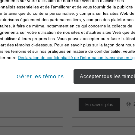
gnements sur votre utilisation de notre site Web afin d’activer ses
En savoir plus
onnalités essentielles et de l’améliorer et de vous fournir de la publicité
dis
ente ainsi que du contenu personnalisé, y compris sur les sites Web de 
utorisons également des partenaires tiers, y compris des plateformes
itaires, à faire de même, notamment en ce qui concerne la collecte de
gnements sur votre utilisation de nos sites et d’autres sites Web que de
Cr
t utiliser à leurs propres fins. Vous pouvez accepter ou refuser l’utilisa
part des témoins ci-dessous. Pour en savoir plus sur la façon dont nous
CF
ons les témoins et sur nos pratiques en matière de confidentialité, veuill
ter notre
Déclaration de confidentialité de l’information transmise en li
235
Sui
St 
Gérer les témoins
Accepter tous les témo
(90
En savoir plus
dis