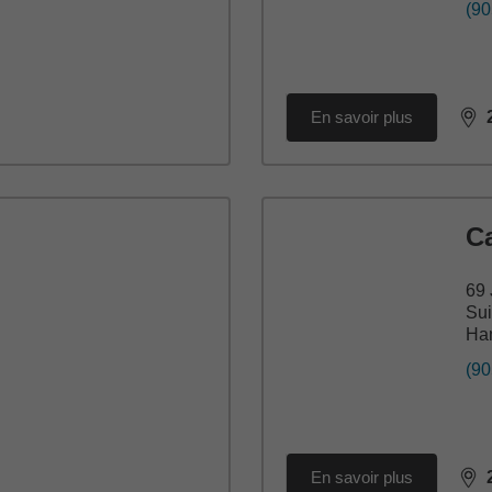
(90
En savoir plus
dis
C
69 
Sui
Ha
(90
En savoir plus
dis