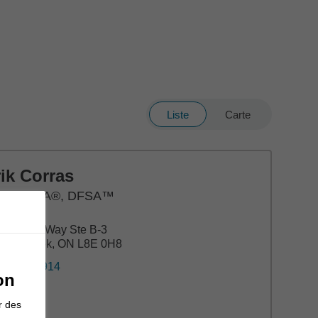
Liste
Carte
ik Corras
P®, CEA®, DFSA™
Lockport Way Ste B-3
oney Creek, ON L8E 0H8
5) 643-6914
on
r des