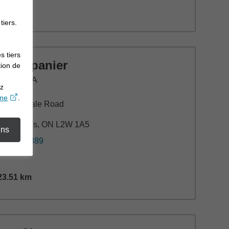
6.36
km
tance,
6.36
miles
tiers.
s tiers
aig Spanier
tion de
P®, FMA
ez
opens in a new window
gne
.
 Martindale Road
te 11
Catharines, ON L2W 1A5
ins
5) 687-8889
23.51
km
tance,
23.51
miles