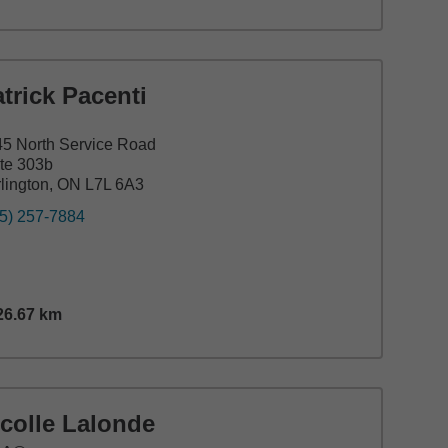
trick Pacenti
5 North Service Road
te 303b
lington, ON L7L 6A3
5) 257-7884
26.67
km
tance,
26.67
miles
colle Lalonde