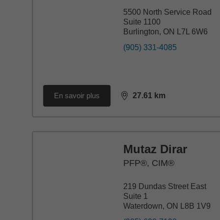
5500 North Service Road
Suite 1100
Burlington, ON L7L 6W6
(905) 331-4085
En savoir plus
27.61
km
distance,
27.61
miles
Mutaz Dirar
PFP®, CIM®
219 Dundas Street East
Suite 1
Waterdown, ON L8B 1V9