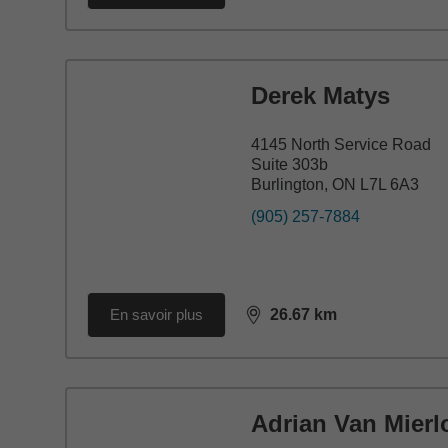
Derek Matys
4145 North Service Road
Suite 303b
Burlington, ON L7L 6A3
(905) 257-7884
En savoir plus
26.67
km
distance,
26.67
miles
Adrian Van Mierl