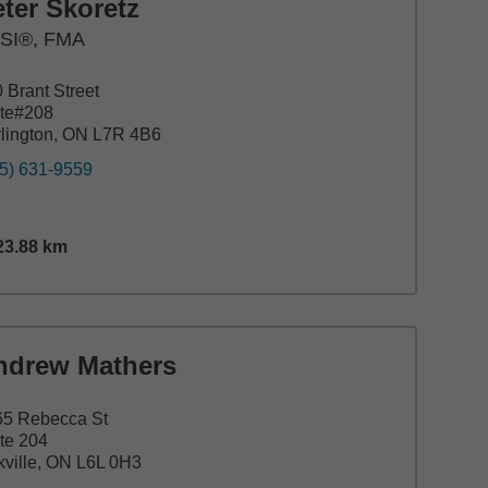
ter Skoretz
SI®, FMA
 Brant Street
ite#208
lington, ON L7R 4B6
5) 631-9559
23.88
km
tance,
23.88
miles
ndrew Mathers
65 Rebecca St
te 204
ville, ON L6L 0H3