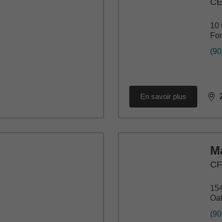
C
10 
Fon
(90
En savoir plus
dis
M
CF
15
Oak
(90