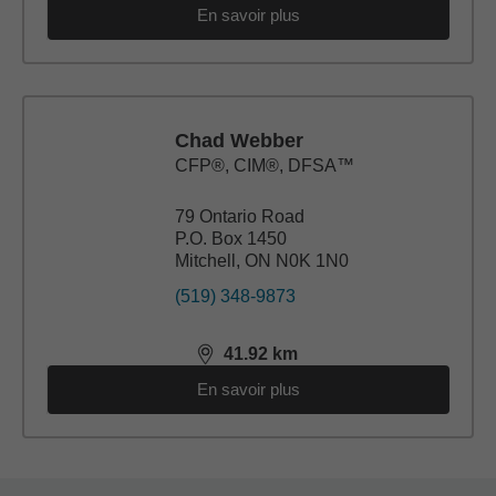
En savoir plus
Chad Webber
CFP®, CIM®, DFSA™
79 Ontario Road
P.O. Box 1450
Mitchell, ON N0K 1N0
(519) 348-9873
41.92
km
distance,
41.92
miles
En savoir plus
Back to search results