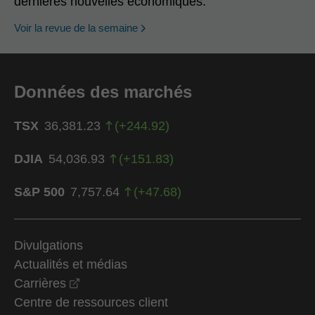
dernières nouvelles économiques.
Voir la revue de la semaine
Données des marchés
TSX
36,381.23
(
+
244.92
)
DJIA
54,036.93
(
+
151.83
)
S&P 500
7,757.64
(
+
47.68
)
Divulgations
Actualités et médias
opens in a new window
Carrières
Centre de ressources client