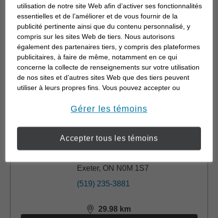
Po Box 125
utilisation de notre site Web afin d’activer ses fonctionnalités
Bayfield, ON N0M 1G0
essentielles et de l’améliorer et de vous fournir de la
publicité pertinente ainsi que du contenu personnalisé, y
(519) 565-2700
compris sur les sites Web de tiers. Nous autorisons
également des partenaires tiers, y compris des plateformes
0.2
km
publicitaires, à faire de même, notamment en ce qui
distance,
0.2
miles
concerne la collecte de renseignements sur votre utilisation
En savoir plus
de nos sites et d’autres sites Web que des tiers peuvent
utiliser à leurs propres fins. Vous pouvez accepter ou
refuser l’utilisation de la plupart des témoins ci-dessous.
Pour en savoir plus sur la façon dont nous utilisons les
Gérer les témoins
témoins et sur nos pratiques en matière de confidentialité,
Mark Hartman
veuillez consulter notre
Déclaration de confidentialité de
Accepter tous les témoins
opens in a new window
l’information transmise en ligne
.
436 Main St.
P.O. Box 1727
Exeter, ON N0M 1S7
(519) 235-3881
29.98
km
distance,
29.98
miles