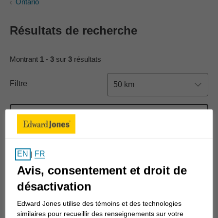
Ontario
Résultats de recherche
Montrant
1
-
3
sur
3
résultats
Filtre
50 km
Nouvelle recherche
Liste
Carte
FR
EN
|
Avis, consentement et droit de
désactivation
Nicholas Erb
Edward Jones utilise des témoins et des technologies
similaires pour recueillir des renseignements sur votre
9 The Square