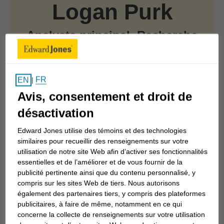
Logan Purk
Analyste principal, Recherche
sur les actions
CFA®
FR
EN
|
Avis, consentement et droit de
désactivation
Aperçu
Edward Jones utilise des témoins et des technologies
similaires pour recueillir des renseignements sur votre
utilisation de notre site Web afin d’activer ses fonctionnalités
essentielles et de l’améliorer et de vous fournir de la
S’est joint à Edward Jones en 2006
publicité pertinente ainsi que du contenu personnalisé, y
compris sur les sites Web de tiers. Nous autorisons
Secteurs couverts : Technologies
également des partenaires tiers, y compris des plateformes
publicitaires, à faire de même, notamment en ce qui
concerne la collecte de renseignements sur votre utilisation