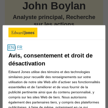
John Boylan
Analyste principal, Recherche
sur les actions
CFA®
FR
EN
|
Avis, consentement et droit de
Aperçu
désactivation
Edward Jones utilise des témoins et des technologies
similaires pour recueillir des renseignements sur votre
S’est joint à Edward Jones en 2015
utilisation de notre site Web afin d’activer ses fonctionnalités
essentielles et de l’améliorer et de vous fournir de la
Secteur couvert : Biens de consommation de
publicité pertinente ainsi que du contenu personnalisé, y
compris sur les sites Web de tiers. Nous autorisons
base
également des partenaires tiers, y compris des plateformes
publicitaires, à faire de même, notamment en ce qui