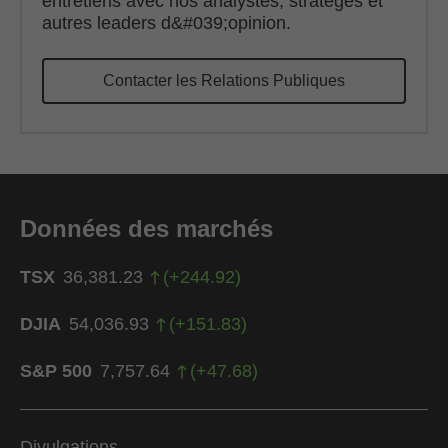
entretiens avec nos analystes, stratèges et
autres leaders d&#039;opinion.
Contacter les Relations Publiques
Données des marchés
TSX
36,381.23
(
+
244.92
)
DJIA
54,036.93
(
+
151.83
)
S&P 500
7,757.64
(
+
47.68
)
Divulgations