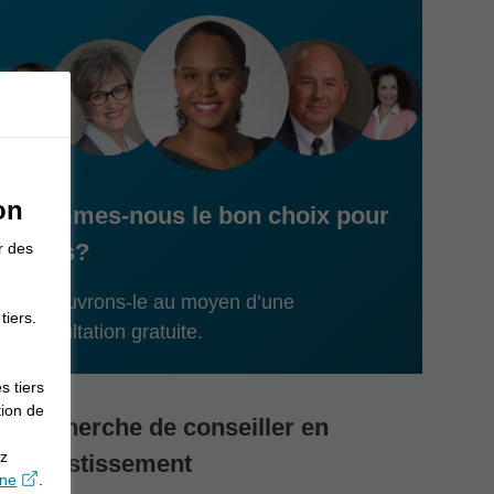
on
Sommes-nous le bon choix pour
vous?
r des
Découvrons-le au moyen d’une
tiers.
consultation gratuite.
s tiers
tion de
Recherche de conseiller en
ez
investissement
opens in a new window
gne
.