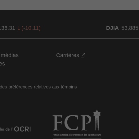
136.31
(
-10.11
)
DJIA
53,885
opens in a new wind
t médias
Carrières
es
des préférences relatives aux témoins