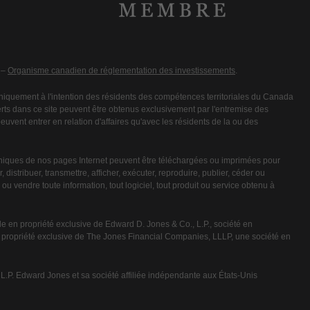
 –
Organisme canadien de réglementation des investissements
.
iquement à l'intention des résidents des compétences territoriales du Canada
fferts dans ce site peuvent être obtenus exclusivement par l'entremise des
vent entrer en relation d'affaires qu'avec les résidents de la ou des
niques de nos pages Internet peuvent être téléchargées ou imprimées pour
 distribuer, transmettre, afficher, exécuter, reproduire, publier, céder ou
ou vendre toute information, tout logiciel, tout produit ou service obtenu à
e en propriété exclusive de Edward D. Jones & Co., L.P., société en
n propriété exclusive de The Jones Financial Companies, LLLP, une société en
P. Edward Jones et sa société affiliée indépendante aux États-Unis