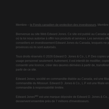
Membre –
le Fonds canadien de protection des investisseurs
. Membre
Bienvenue au site Web Edward Jones. Ce site est publié au Canada un
où la loi nous autorise à offrir nos produits et services. Les services o
conseillers en investissement Edward Jones du Canada, lesquels ne peu
provinces où ils sont autorisés.
Tous droits réservés © 2026 Edward D. Jones & Co., L.P. Des copies u
usage personnel seulement. Autrement, il est interdit de modifier, copier,
consentir une licence, créer des œuvres dérivées à partir de, transférer 
partir de ce site.
Edward Jones, société en commandite établie au Canada, est une filial
commandite du Missouri. Edward D. Jones & Co., L.P. est une filiale e
commandite à responsabilité limitée.
MD
Edward Jones
est une marque déposée de Edward D. Jones & Co., L.
desservent ensemble près de 7 millions d'investisseurs.