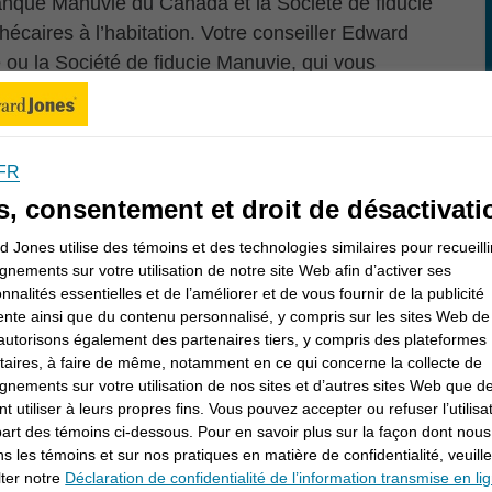
nque Manuvie du Canada et la Société de fiducie
hécaires à l’habitation. Votre conseiller Edward
ou la Société de fiducie Manuvie, qui vous
ée.
FR
s, consentement et droit de désactivati
 Jones utilise des témoins et des technologies similaires pour recueilli
gnements sur votre utilisation de notre site Web afin d’activer ses
onnalités essentielles et de l’améliorer et de vous fournir de la publicité
ente ainsi que du contenu personnalisé, y compris sur les sites Web de 
caires suivantes :
utorisons également des partenaires tiers, y compris des plateformes
itaires, à faire de même, notamment en ce qui concerne la collecte de
caire traditionnel à amortissement à taux fixe ou
gnements sur votre utilisation de nos sites et d’autres sites Web que de
t utiliser à leurs propres fins. Vous pouvez accepter ou refuser l’utilisa
ouple qui vous aide à gérer vos finances au
part des témoins ci-dessous. Pour en savoir plus sur la façon dont nous
ons les témoins et sur nos pratiques en matière de confidentialité, veuill
ter notre
Déclaration de confidentialité de l’information transmise en li