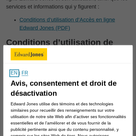
services et informations qui y figurent :
Conditions d’utilisation d’Accès en ligne
Edward Jones (PDF)
Conditions d’utilisation de
l’identification biométrique
Les documents suivants décrivent les conditions
FR
EN
|
qui régissent votre accès à la technologie
Avis, consentement et droit de
d’appareil de prise d’empreintes digitales ou de
désactivation
reconnaissance faciale par numérisation et
l’utilisation que vous en faites pour
Edward Jones utilise des témoins et des technologies
l’authentification d’Accès en ligne :
similaires pour recueillir des renseignements sur votre
utilisation de notre site Web afin d’activer ses fonctionnalités
Conditions d’utilisation de l’identification
essentielles et de l’améliorer et de vous fournir de la
publicité pertinente ainsi que du contenu personnalisé, y
biométrique d’Accès en ligne (PDF)
compris sur les sites Web de tiers. Nous autorisons