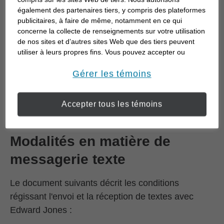
également des partenaires tiers, y compris des plateformes
Modalités de l’envoi
publicitaires, à faire de même, notamment en ce qui
électronique
concerne la collecte de renseignements sur votre utilisation
de nos sites et d’autres sites Web que des tiers peuvent
utiliser à leurs propres fins. Vous pouvez accepter ou
Le document suivant décrit les conditions qui
refuser l’utilisation de la plupart des témoins ci-dessous.
régissent la réception de certaines informations
Pour en savoir plus sur la façon dont nous utilisons les
Gérer les témoins
relatives à votre compte de livraison électronique :
témoins et sur nos pratiques en matière de confidentialité,
veuillez consulter notre
Déclaration de confidentialité de
Modalités de l’envoi électronique par Edward
Accepter tous les témoins
opens in a new window
l’information transmise en ligne
.
Jones (PDF)
Modalités en matière de
messagerie texte
Le document suivants décrit les conditions
régissant l'envoi et la réception de textes avec
Edward Jones :