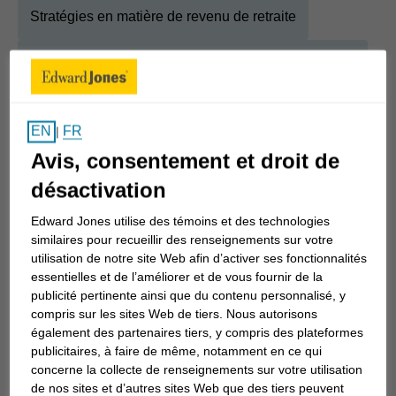
Stratégies en matière de revenu de retraite
Stratégies relatives à la succession et au patrimoine
FR
EN
|
À propos
Steve
Avis, consentement et droit de
Afficher la biographie complète
désactivation
Auparavant, j’habitais juste en face d’où est située
ma succursale à l’heure actuelle. Difficile à croire,
Edward Jones utilise des témoins et des technologies
similaires pour recueillir des renseignements sur votre
mais le conseiller qui gérait la succursale à
utilisation de notre site Web afin d’activer ses fonctionnalités
l’époque a traversé la rue, a frappé à ma porte et
essentielles et de l’améliorer et de vous fournir de la
m’a demandé de prendre la relève. L’occasion
publicité pertinente ainsi que du contenu personnalisé, y
compris sur les sites Web de tiers. Nous autorisons
s’est vraiment présentée à ma porte! Je me
également des partenaires tiers, y compris des plateformes
demande à combien de personnes une telle chose
publicitaires, à faire de même, notamment en ce qui
est arrivée.
concerne la collecte de renseignements sur votre utilisation
de nos sites et d’autres sites Web que des tiers peuvent