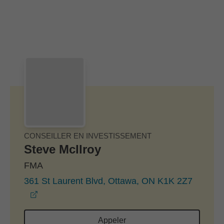
Passer au contenu principal
Skip to find a financial advisor link
CONSEILLER EN INVESTISSEMENT
Steve McIlroy
FMA
361 St Laurent Blvd, Ottawa, ON K1K 2Z7
opens in a new window
Appeler