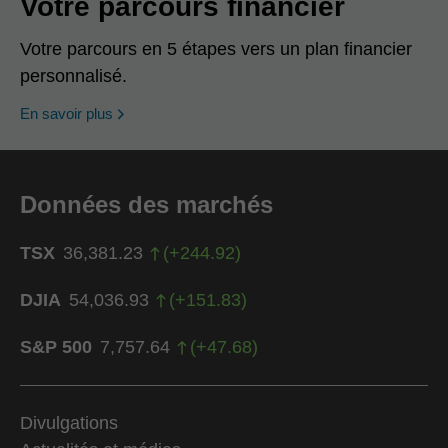
Votre parcours financier
Votre parcours en 5 étapes vers un plan financier
personnalisé.
En savoir plus
Données des marchés
TSX
36,381.23
(
+
244.92
)
DJIA
54,036.93
(
+
151.83
)
S&P 500
7,757.64
(
+
47.68
)
Divulgations