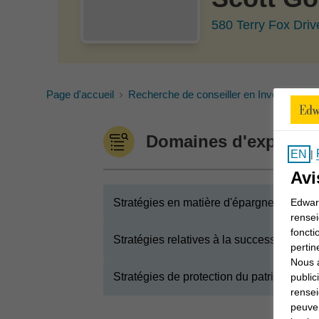
580 Terry Fox Dri
Page d'accueil
Recherche de conseiller en Investissem
Domaines d'expertis
EN
|
Avi
Stratégies en matière d'épargne-retraite
Edward
rensei
foncti
Stratégies relatives à la succession et a
pertin
Nous a
Stratégies de protection du patrimoine
public
rensei
peuven