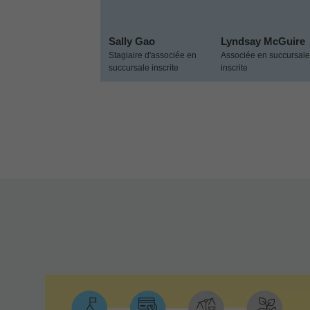
Sally Gao
Lyndsay McGuire
Stagiaire d'associée en
Associée en succursale
succursale inscrite
inscrite