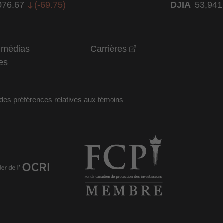
076.67
(
-69.75
)
DJIA
53,941
opens in a new wind
t médias
Carrières
es
des préférences relatives aux témoins