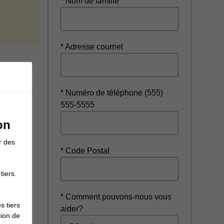
* Nom de famille
ndow
* Adresse courriel
* Numéro de téléphone (555)
555-5555
on
r des
* Code Postal
tiers.
* Comment pouvons-nous vous
s tiers
aider?
tion de