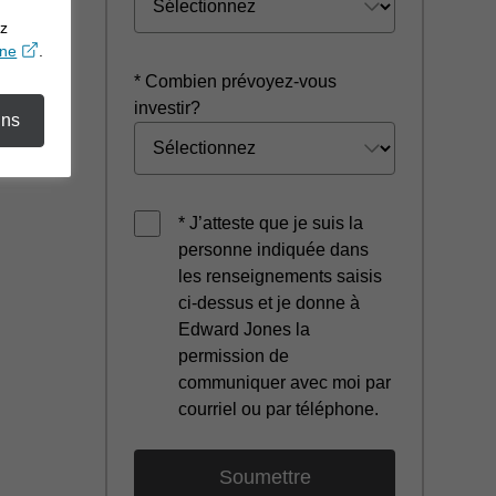
ez
opens in a new window
gne
.
* Combien prévoyez-vous
investir?
ins
* J’atteste que je suis la
personne indiquée dans
les renseignements saisis
ci-dessus et je donne à
Edward Jones la
permission de
communiquer avec moi par
courriel ou par téléphone.