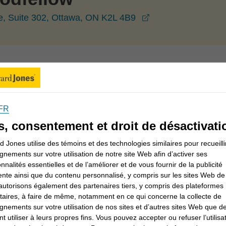
opens in a new wi
ve, Suite 302, Ottawa, ON K2L 4B9
ent
Bureaux
Ontario
Ottawa
Scott Goodfellow
e
FR
s, consentement et droit de désactivati
 Jones utilise des témoins et des technologies similaires pour recueilli
Stratégies en matière de revenu de retraite
gnements sur votre utilisation de notre site Web afin d’activer ses
onnalités essentielles et de l’améliorer et de vous fournir de la publicité
u patrimoine
Stratégies en matière d'épargne-études
ente ainsi que du contenu personnalisé, y compris sur les sites Web de 
utorisons également des partenaires tiers, y compris des plateformes
Régimes de retraite d'entreprise
itaires, à faire de même, notamment en ce qui concerne la collecte de
gnements sur votre utilisation de nos sites et d’autres sites Web que de
t utiliser à leurs propres fins. Vous pouvez accepter ou refuser l’utilisa