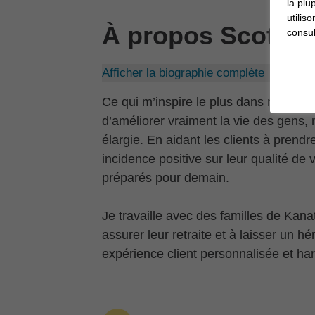
la plu
utilis
À propos
Scott
consul
Afficher la biographie complète
Ce qui m’inspire le plus dans mon trav
d’améliorer vraiment la vie des gens, 
élargie. En aidant les clients à prendr
incidence positive sur leur qualité de 
préparés pour demain.
Je travaille avec des familles de Kanat
assurer leur retraite et à laisser un h
expérience client personnalisée et ha