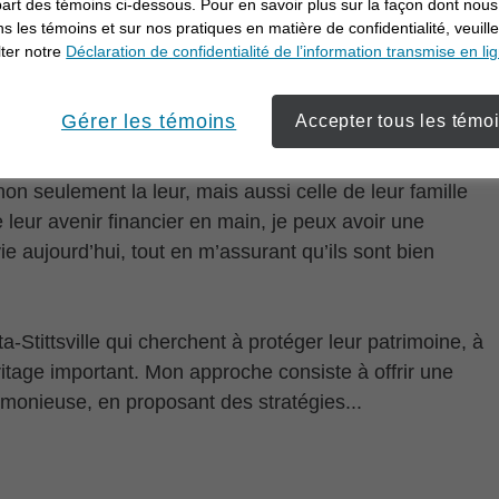
part des témoins ci-dessous. Pour en savoir plus sur la façon dont nous
ons les témoins et sur nos pratiques en matière de confidentialité, veuill
ter notre
Déclaration de confidentialité de l’information transmise en li
Gérer les témoins
Accepter tous les témo
ail de conseiller en investissement, c’est l’occasion
non seulement la leur, mais aussi celle de leur famille
e leur avenir financier en main, je peux avoir une
vie aujourd’hui, tout en m’assurant qu’ils sont bien
a-Stittsville qui cherchent à protéger leur patrimoine, à
éritage important. Mon approche consiste à offrir une
rmonieuse, en proposant des stratégies...