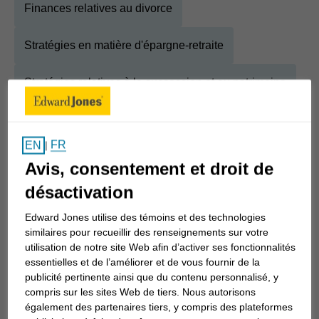
Finances relatives au divorce
Stratégies en matière d'épargne-retraite
Stratégies relatives à la succession et au patrimoine
À propos
Rob
FR
EN
|
Avis, consentement et droit de
Afficher la biographie complète
En grandissant, j’ai appris grâce à mon père la
désactivation
valeur du travail acharné et de l’intégrité. Le jour
Edward Jones utilise des témoins et des technologies
où j’ai obtenu mon diplôme universitaire, mon père
similaires pour recueillir des renseignements sur votre
m’a posé la question la plus difficile : « Et
utilisation de notre site Web afin d’activer ses fonctionnalités
essentielles et de l’améliorer et de vous fournir de la
maintenant, quoi? ».
publicité pertinente ainsi que du contenu personnalisé, y
compris sur les sites Web de tiers. Nous autorisons
Je savais que j’avais plusieurs passions, mais je
également des partenaires tiers, y compris des plateformes