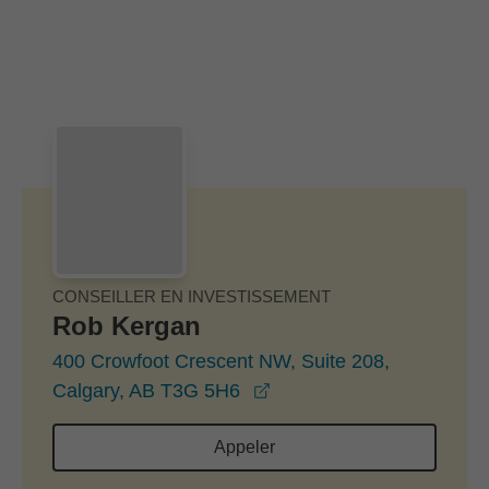
Passer au contenu principal
Skip to find a financial advisor link
CONSEILLER EN INVESTISSEMENT
Rob Kergan
400 Crowfoot Crescent NW, Suite 208,
opens in a new window
Calgary, AB T3G 5H6
Appeler