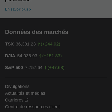
En savoir plus
Données des marchés
TSX
36,381.23
(
+
244.92
)
DJIA
54,036.93
(
+
151.83
)
S&P 500
7,757.64
(
+
47.68
)
Divulgations
Actualités et médias
opens in a new window
Carrières
Centre de ressources client