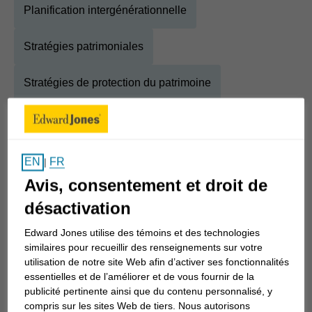
Planification intergénérationnelle
Stratégies patrimoniales
Stratégies de protection du patrimoine
Stratégies relatives à la succession et au patrimoine
FR
EN
|
À propos
Michael
Avis, consentement et droit de
désactivation
Afficher la biographie complète
Une approche rigoureuse et personnelle de la
Edward Jones utilise des témoins et des technologies
planification de patrimoine
similaires pour recueillir des renseignements sur votre
utilisation de notre site Web afin d’activer ses fonctionnalités
essentielles et de l’améliorer et de vous fournir de la
Nous offrons aux particuliers et aux familles qui
publicité pertinente ainsi que du contenu personnalisé, y
doivent prendre des décisions financières
compris sur les sites Web de tiers. Nous autorisons