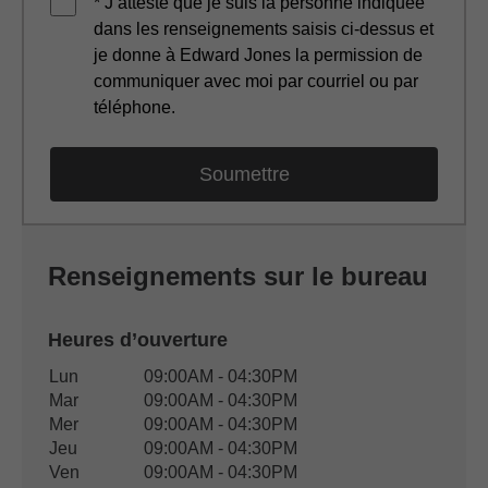
* J’atteste que je suis la personne indiquée
dans les renseignements saisis ci-dessus et
je donne à Edward Jones la permission de
communiquer avec moi par courriel ou par
téléphone.
Renseignements sur le bureau
Heures d’ouverture
Heures d’ouverture du bureau
Lun
09:00AM - 04:30PM
Jour de semaine
Disponibilité
Mar
09:00AM - 04:30PM
Mer
09:00AM - 04:30PM
Jeu
09:00AM - 04:30PM
Ven
09:00AM - 04:30PM