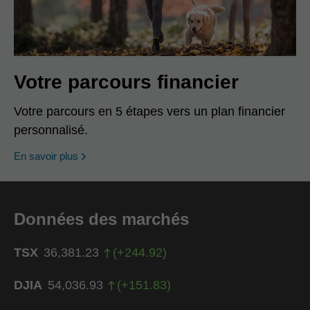
Votre parcours financier
Votre parcours en 5 étapes vers un plan financier
personnalisé.
En savoir plus
Données des marchés
TSX
36,381.23
(
+
244.92
)
DJIA
54,036.93
(
+
151.83
)