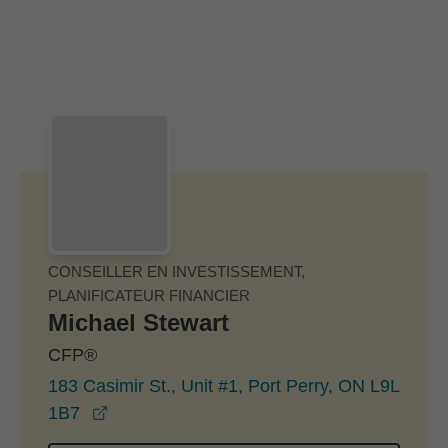
Passer au contenu principal
Skip to find a financial advisor link
CONSEILLER EN INVESTISSEMENT,
PLANIFICATEUR FINANCIER
Michael Stewart
CFP®
183 Casimir St., Unit #1, Port Perry, ON L9L
opens in a new window
1B7